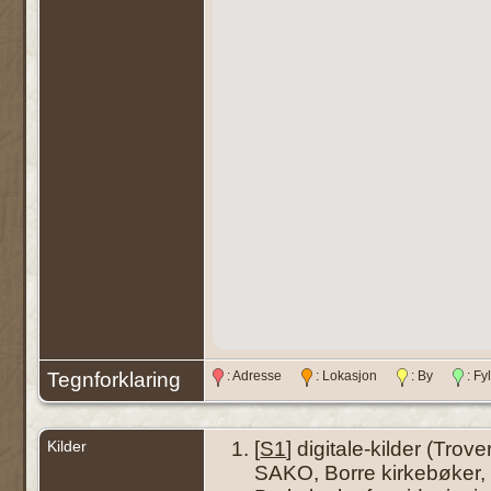
Tegnforklaring
: Adresse
: Lokasjon
: By
: F
Kilder
[
S1
] digitale-kilder (Trove
SAKO, Borre kirkebøker, F