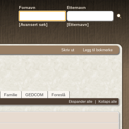
Fornavn
Etternavn
[Avansert søk]
[Etternavn]
Skriv ut
Legg til bokmerke
Familie
GEDCOM
Foreslå
Ekspander alle
|
Kollaps alle