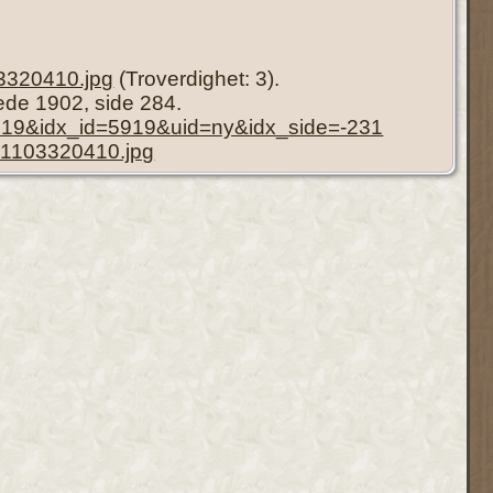
3320410.jpg
(Troverdighet: 3).
iede 1902, side 284.
=5919&idx_id=5919&uid=ny&idx_side=-231
61103320410.jpg