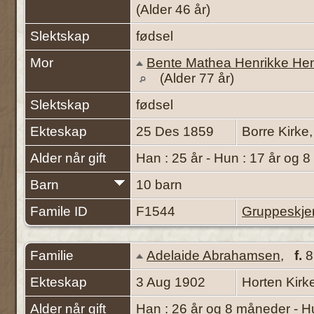
(Alder 46 år)
Slektskap
fødsel
Mor
Bente Mathea Henrikke Hen
(Alder 77 år)
Slektskap
fødsel
Ekteskap
25 Des 1859
Borre Kirke
Alder når gift
Han : 25 år - Hun : 17 år og 
Barn
10 barn
Famile ID
F1544
Gruppeskj
Familie
Adelaide Abrahamsen
,
f.
8
Ekteskap
3 Aug 1902
Horten Kirk
Alder når gift
Han : 26 år og 8 måneder - H