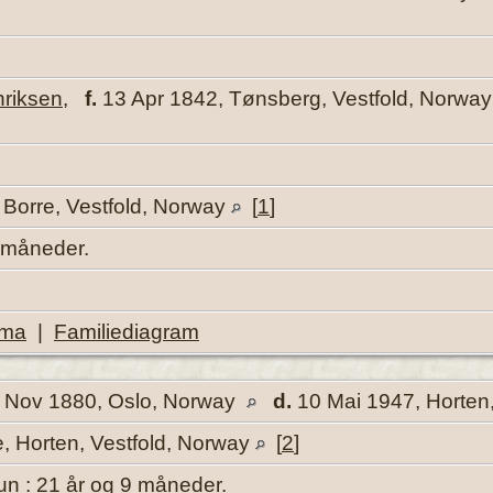
riksen
,
f.
13 Apr 1842, Tønsberg, Vestfold, Norwa
, Borre, Vestfold, Norway
[
1
]
8 måneder.
ema
|
Familiediagram
 Nov 1880, Oslo, Norway
d.
10 Mai 1947, Horten
e, Horten, Vestfold, Norway
[
2
]
un : 21 år og 9 måneder.