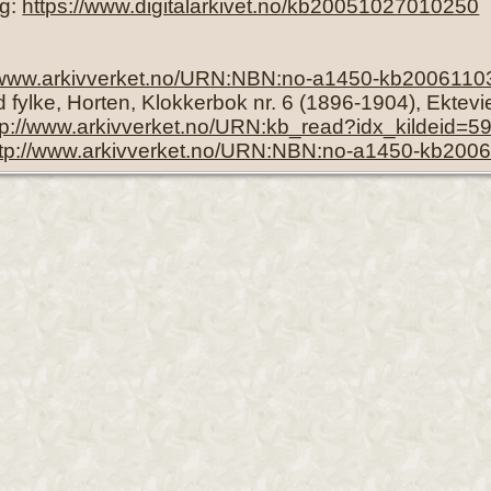
ng:
https://www.digitalarkivet.no/kb20051027010250
//www.arkivverket.no/URN:NBN:no-a1450-kb2006110
d fylke, Horten, Klokkerbok nr. 6 (1896-1904), Ektev
tp://www.arkivverket.no/URN:kb_read?idx_kildeid
ttp://www.arkivverket.no/URN:NBN:no-a1450-kb200