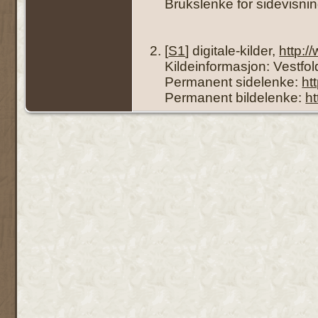
Brukslenke for sidevisni
[
S1
] digitale-kilder,
http:
Kildeinformasjon: Vestfol
Permanent sidelenke:
ht
Permanent bildelenke:
h