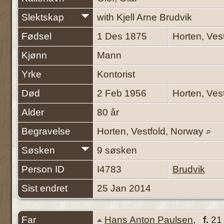
Slektskap
with Kjell Arne Brudvik
Fødsel
1 Des 1875
Horten, Ves
Kjønn
Mann
Yrke
Kontorist
Død
2 Feb 1956
Horten, Ves
Alder
80 år
Begravelse
Horten, Vestfold, Norway
Søsken
9 søsken
Person ID
I4783
Brudvik
Sist endret
25 Jan 2014
Far
Hans Anton Paulsen
,
f.
21 