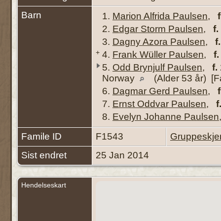
Barn
1.
Marion Alfrida Paulsen
,
f
2.
Edgar Storm Paulsen
,
f.
3.
Dagny Azora Paulsen
,
f.
+
4.
Frank Wüller Paulsen
,
f.
5.
Odd Brynjulf Paulsen
,
f.
Norway
(Alder 53 år) [Fa
6.
Dagmar Gerd Paulsen
,
f
7.
Ernst Oddvar Paulsen
,
f
8.
Evelyn Johanne Paulsen
Famile ID
F1543
Gruppeskj
Sist endret
25 Jan 2014
Hendelseskart