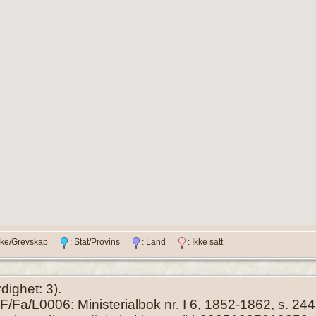
ylke/Grevskap
: Stat/Provins
: Land
: Ikke satt
rdighet: 3).
/Fa/L0006: Ministerialbok nr. I 6, 1852-1862, s. 244