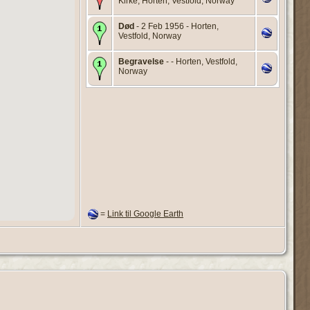
Kirke, Horten, Vestfold, Norway
Død
- 2 Feb 1956 - Horten,
Vestfold, Norway
Begravelse
- - Horten, Vestfold,
Norway
=
Link til Google Earth