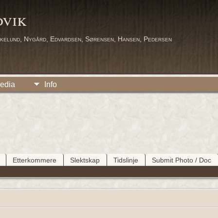
dvik
kelund, Nygård, Edvardsen, Sørensen, Hansen, Pedersen
edia
Info
Etterkommere
Slektskap
Tidslinje
Submit Photo / Doc