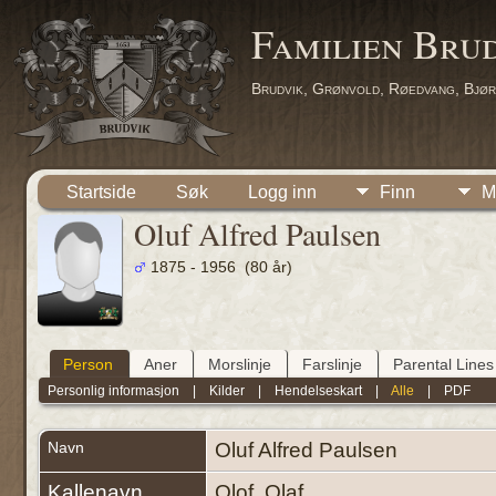
Familien Bru
Brudvik, Grønvold, Røedvang, Bjør
Startside
Søk
Logg inn
Finn
M
Oluf Alfred Paulsen
1875 - 1956 (80 år)
Person
Aner
Morslinje
Farslinje
Parental Lines
Personlig informasjon
|
Kilder
|
Hendelseskart
|
Alle
|
PDF
Navn
Oluf Alfred
Paulsen
Kallenavn
Olof, Olaf