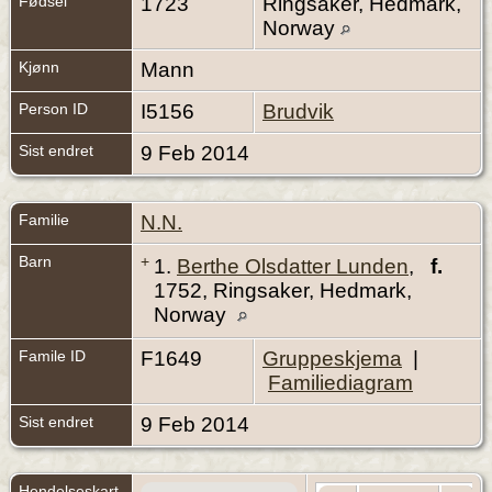
Fødsel
1723
Ringsaker, Hedmark,
Norway
Kjønn
Mann
Person ID
I5156
Brudvik
Sist endret
9 Feb 2014
Familie
N.N.
Barn
+
1.
Berthe Olsdatter Lunden
,
f.
1752, Ringsaker, Hedmark,
Norway
Famile ID
F1649
Gruppeskjema
|
Familiediagram
Sist endret
9 Feb 2014
Hendelseskart