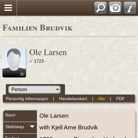
Familien Brudvik
Ole Larsen
1723 -
Personlig informasjon
|
Hendelseskart
|
Alle
|
PDF
Navn
Ole
Larsen
Slektskap
with Kjell Arne Brudvik