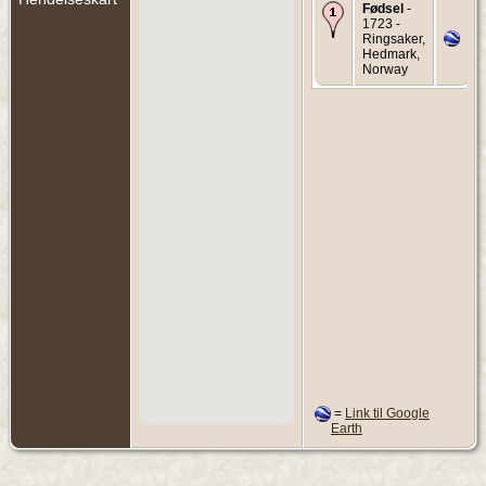
Fødsel
-
1723 -
Ringsaker,
Hedmark,
Norway
=
Link til Google
Earth