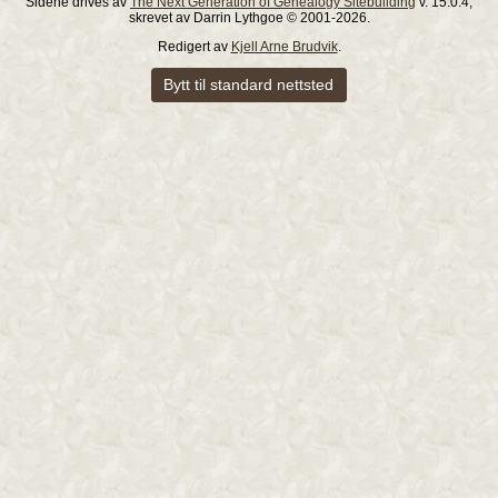
Sidene drives av
The Next Generation of Genealogy Sitebuilding
v. 15.0.4,
skrevet av Darrin Lythgoe © 2001-2026.
Redigert av
Kjell Arne Brudvik
.
Bytt til standard nettsted