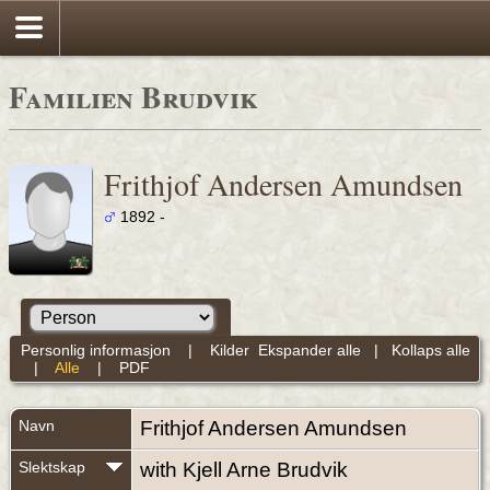
Familien Brudvik
Frithjof Andersen Amundsen
1892 -
Personlig informasjon
|
Kilder
Ekspander alle
|
Kollaps alle
|
Alle
|
PDF
Navn
Frithjof Andersen
Amundsen
Slektskap
with Kjell Arne Brudvik