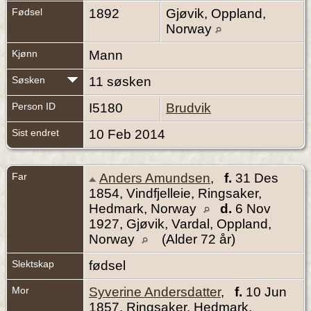
Fødsel
1892
Gjøvik, Oppland,
Norway
Kjønn
Mann
Søsken
11 søsken
Person ID
I5180
Brudvik
Sist endret
10 Feb 2014
Far
Anders Amundsen
,
f.
31 Des
1854, Vindfjelleie, Ringsaker,
Hedmark, Norway
d.
6 Nov
1927, Gjøvik, Vardal, Oppland,
Norway
(Alder 72 år)
Slektskap
fødsel
Mor
Syverine Andersdatter
,
f.
10 Jun
1857, Ringsaker, Hedmark,