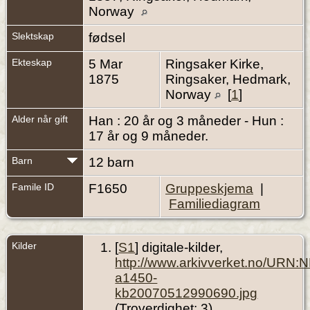
Norway
Slektskap
fødsel
Ekteskap
5 Mar
Ringsaker Kirke,
1875
Ringsaker, Hedmark,
Norway
[
1
]
Alder når gift
Han : 20 år og 3 måneder - Hun :
17 år og 9 måneder.
Barn
12 barn
Famile ID
F1650
Gruppeskjema
|
Familiediagram
Kilder
[
S1
] digitale-kilder,
http://www.arkivverket.no/URN:
a1450-
kb20070512990690.jpg
(Troverdighet: 3).