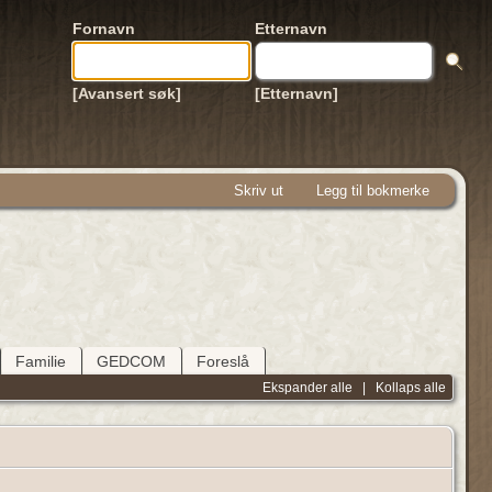
Fornavn
Etternavn
[Avansert søk]
[Etternavn]
Skriv ut
Legg til bokmerke
Familie
GEDCOM
Foreslå
Ekspander alle
|
Kollaps alle