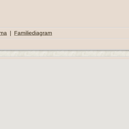
ema
|
Familiediagram