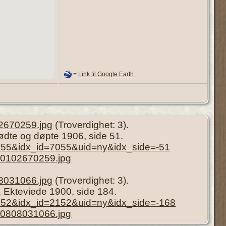
=
Link til Google Earth
2670259.jpg
(Troverdighet: 3).
Fødte og døpte 1906, side 51.
7055&idx_id=7055&uid=ny&idx_side=-51
70102670259.jpg
8031066.jpg
(Troverdighet: 3).
), Ekteviede 1900, side 184.
=2152&idx_id=2152&uid=ny&idx_side=-168
50808031066.jpg