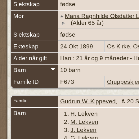
Slektskap
fødsel
Mor
Maria Ragnhilde Olsdatter 
(Alder 65 år)
Slektskap
fødsel
Ekteskap
24 Okt 1899
Os Kirke, O
Alder når gift
Han : 21 år og 9 måneder - H
Barn
10 barn
Famile ID
F673
Gruppeskj
Familie
Gudrun W. Kippeved
,
f.
20 S
Barn
1.
H. Lekven
2.
M. Lekven
3.
J. Lekven
4.
G. Lekven