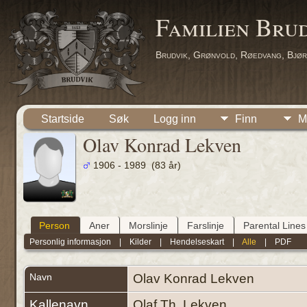
Familien Bru
Brudvik, Grønvold, Røedvang, Bjør
Startside
Søk
Logg inn
Finn
M
Olav Konrad Lekven
1906 - 1989 (83 år)
Person
Aner
Morslinje
Farslinje
Parental Lines
Personlig informasjon
|
Kilder
|
Hendelseskart
|
Alle
|
PDF
Navn
Olav Konrad
Lekven
Kallenavn
Olaf Th. Lekven