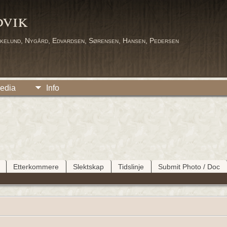
dvik
kelund, Nygård, Edvardsen, Sørensen, Hansen, Pedersen
edia
Info
Etterkommere
Slektskap
Tidslinje
Submit Photo / Doc