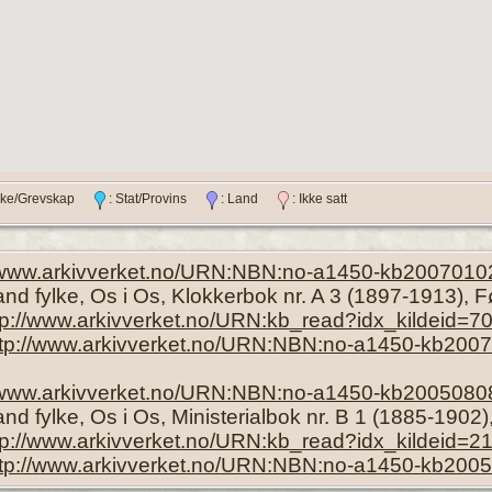
ylke/Grevskap
: Stat/Provins
: Land
: Ikke satt
//www.arkivverket.no/URN:NBN:no-a1450-kb2007010
and fylke, Os i Os, Klokkerbok nr. A 3 (1897-1913), 
tp://www.arkivverket.no/URN:kb_read?idx_kildeid=
ttp://www.arkivverket.no/URN:NBN:no-a1450-kb200
//www.arkivverket.no/URN:NBN:no-a1450-kb2005080
nd fylke, Os i Os, Ministerialbok nr. B 1 (1885-1902
tp://www.arkivverket.no/URN:kb_read?idx_kildeid
ttp://www.arkivverket.no/URN:NBN:no-a1450-kb200