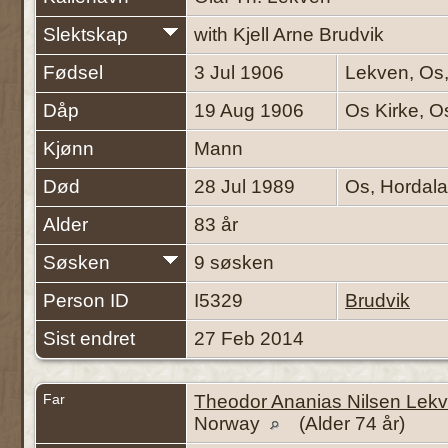
Slektskap
with Kjell Arne Brudvik
Fødsel
3 Jul 1906
Lekven, Os
Dåp
19 Aug 1906
Os Kirke, O
Kjønn
Mann
Død
28 Jul 1989
Os, Hordal
Alder
83 år
Søsken
9 søsken
Person ID
I5329
Brudvik
Sist endret
27 Feb 2014
Far
Theodor Ananias Nilsen Lek
Norway
(Alder 74 år)