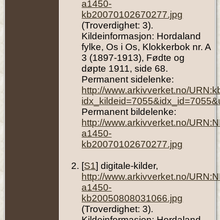
a1450-
kb20070102670277.jpg
(Troverdighet: 3).
Kildeinformasjon: Hordaland
fylke, Os i Os, Klokkerbok nr. A
3 (1897-1913), Fødte og
døpte 1911, side 68.
Permanent sidelenke:
http://www.arkivverket.no/URN:
idx_kildeid=7055&idx_id=7055&
Permanent bildelenke:
http://www.arkivverket.no/URN:
a1450-
kb20070102670277.jpg
[
S1
] digitale-kilder,
http://www.arkivverket.no/URN:
a1450-
kb20050808031066.jpg
(Troverdighet: 3).
Kildeinformasjon: Hordaland