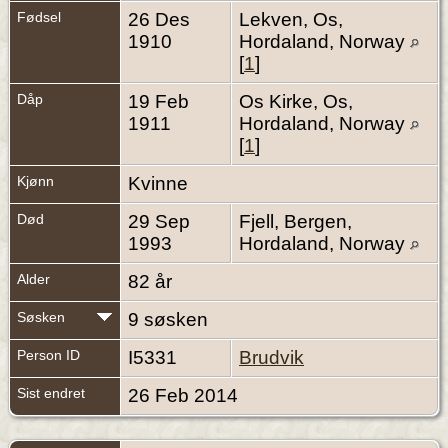
Fødsel
26 Des
Lekven, Os,
1910
Hordaland, Norway
[
1
]
Dåp
19 Feb
Os Kirke, Os,
1911
Hordaland, Norway
[
1
]
Kjønn
Kvinne
Død
29 Sep
Fjell, Bergen,
1993
Hordaland, Norway
Alder
82 år
Søsken
9 søsken
Person ID
I5331
Brudvik
Sist endret
26 Feb 2014