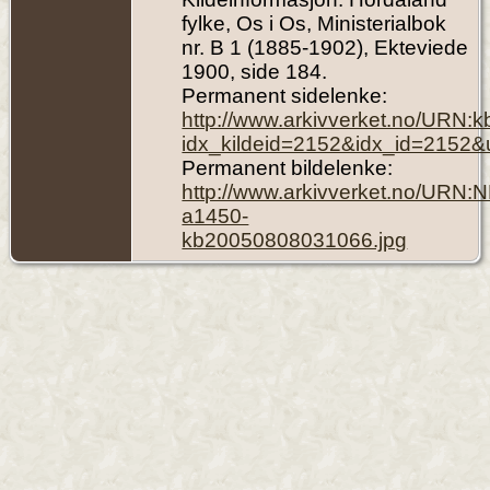
fylke, Os i Os, Ministerialbok
nr. B 1 (1885-1902), Ekteviede
1900, side 184.
Permanent sidelenke:
http://www.arkivverket.no/URN:
idx_kildeid=2152&idx_id=2152&
Permanent bildelenke:
http://www.arkivverket.no/URN:
a1450-
kb20050808031066.jpg