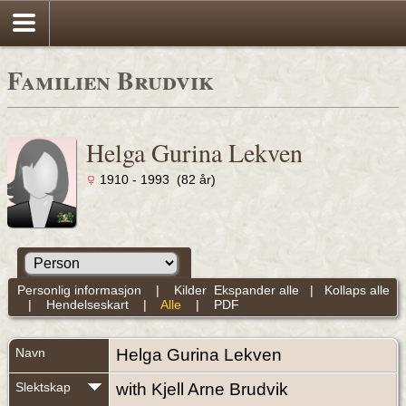
Familien Brudvik
Helga Gurina Lekven
1910 - 1993 (82 år)
Personlig informasjon
|
Kilder
Ekspander alle
|
Kollaps alle
|
Hendelseskart
|
Alle
|
PDF
Navn
Helga Gurina
Lekven
Slektskap
with Kjell Arne Brudvik