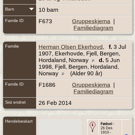
Barn
10 barn
Famile ID
F673
Gruppeskjema
|
Familiediagram
Familie
Herman Olsen Ekerhovd
,
f.
3 Jul
1907, Ekerhovde, Fjell, Bergen,
Hordaland, Norway
d.
5 Jun
1998, Fjell, Bergen, Hordaland,
Norway
(Alder 90 år)
Famile ID
F1686
Gruppeskjema
|
Familiediagram
Sist endret
26 Feb 2014
Hendelseskart
Fødsel
-
26 Des
1910 -