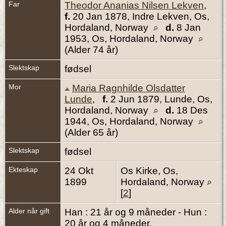
Far
Theodor Ananias Nilsen Lekven
,
f.
20 Jan 1878, Indre Lekven, Os,
Hordaland, Norway
d.
8 Jan
1953, Os, Hordaland, Norway
(Alder 74 år)
Slektskap
fødsel
Mor
Maria Ragnhilde Olsdatter
Lunde
,
f.
2 Jun 1879, Lunde, Os,
Hordaland, Norway
d.
18 Des
1944, Os, Hordaland, Norway
(Alder 65 år)
Slektskap
fødsel
Ekteskap
24 Okt
Os Kirke, Os,
1899
Hordaland, Norway
[
2
]
Alder når gift
Han : 21 år og 9 måneder - Hun :
20 år og 4 måneder.