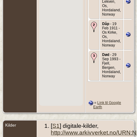
Lekven,
Os,
Hordaland,
Norway
Dåp
- 19
Feb 1911 -
Os Kirke,
Os,
Hordaland,
Norway
Død
- 29
Sep 1993 -
Fjell,
Bergen,
Hordaland,
Norway
=
Link til Google
Earth
Kilder
[
S1
] digitale-kilder,
http://www.arkivverket.no/URN: