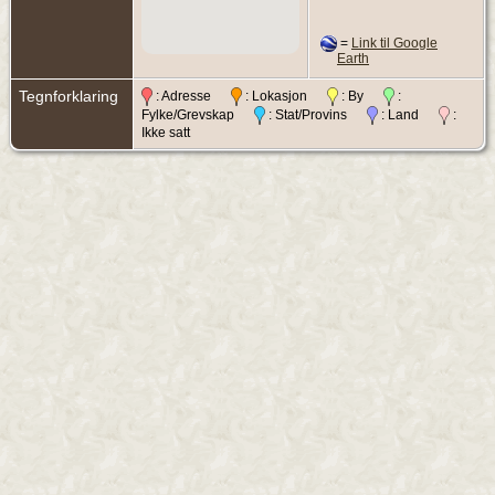
=
Link til Google
Earth
Tegnforklaring
: Adresse
: Lokasjon
: By
:
Fylke/Grevskap
: Stat/Provins
: Land
:
Ikke satt