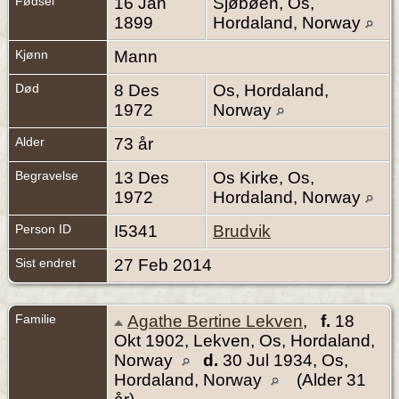
Fødsel
16 Jan
Sjøbøen, Os,
1899
Hordaland, Norway
Kjønn
Mann
Død
8 Des
Os, Hordaland,
1972
Norway
Alder
73 år
Begravelse
13 Des
Os Kirke, Os,
1972
Hordaland, Norway
Person ID
I5341
Brudvik
Sist endret
27 Feb 2014
Familie
Agathe Bertine Lekven
,
f.
18
Okt 1902, Lekven, Os, Hordaland,
Norway
d.
30 Jul 1934, Os,
Hordaland, Norway
(Alder 31