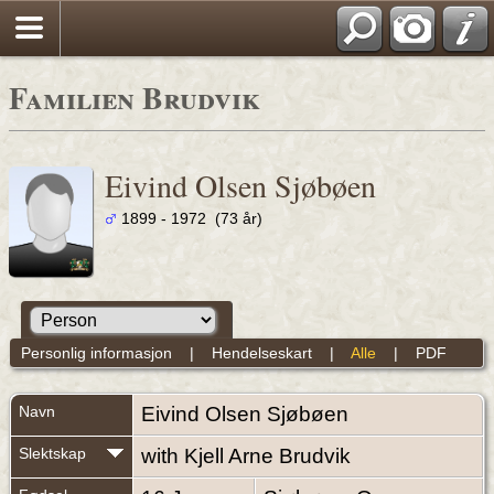
Familien Brudvik
Eivind Olsen Sjøbøen
1899 - 1972 (73 år)
Personlig informasjon
|
Hendelseskart
|
Alle
|
PDF
Navn
Eivind Olsen
Sjøbøen
Slektskap
with Kjell Arne Brudvik