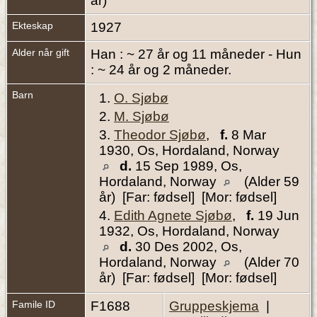
år)
Ekteskap
1927
Alder når gift
Han : ~ 27 år og 11 måneder - Hun
: ~ 24 år og 2 måneder.
Barn
1.
O. Sjøbø
2.
M. Sjøbø
3.
Theodor Sjøbø
,
f.
8 Mar
1930, Os, Hordaland, Norway
d.
15 Sep 1989, Os,
Hordaland, Norway
(Alder 59
år) [Far: fødsel] [Mor: fødsel]
4.
Edith Agnete Sjøbø
,
f.
19 Jun
1932, Os, Hordaland, Norway
d.
30 Des 2002, Os,
Hordaland, Norway
(Alder 70
år) [Far: fødsel] [Mor: fødsel]
Famile ID
F1688
Gruppeskjema
|