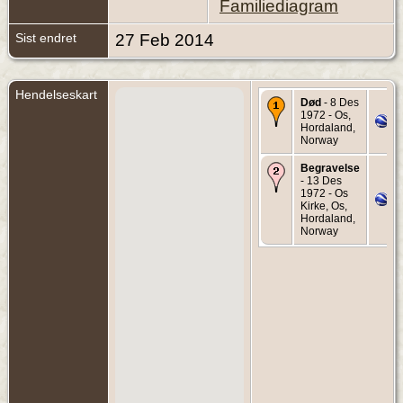
Familiediagram
Sist endret
27 Feb 2014
Hendelseskart
Død
- 8 Des
1972 - Os,
Hordaland,
Norway
Begravelse
- 13 Des
1972 - Os
Kirke, Os,
Hordaland,
Norway