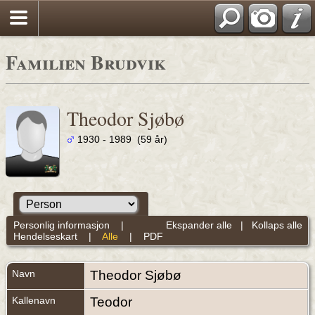
Familien Brudvik
Theodor Sjøbø
1930 - 1989 (59 år)
Personlig informasjon
|
Ekspander alle
|
Kollaps alle
Hendelseskart
|
Alle
|
PDF
Navn
Theodor
Sjøbø
Kallenavn
Teodor