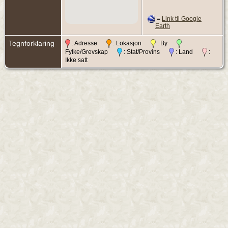
=
Link til Google
Earth
Tegnforklaring
: Adresse
: Lokasjon
: By
:
Fylke/Grevskap
: Stat/Provins
: Land
:
Ikke satt