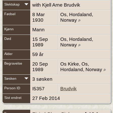
Slektskap
with Kjell Arne Brudvik
Fødsel
8 Mar
Os, Hordaland,
1930
Norway
Kjønn
Mann
Død
15 Sep
Os, Hordaland,
1989
Norway
Alder
59 år
Begravelse
20 Sep
Os Kirke, Os,
1989
Hordaland, Norway
Søsken
3 søsken
Person ID
I5357
Brudvik
Sist endret
27 Feb 2014