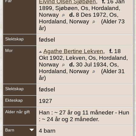
Far
Eivind Olsen Sjøbøen
,
f.
16 Jan
1899, Sjøbøen, Os, Hordaland,
Norway
d.
8 Des 1972, Os,
Hordaland, Norway
(Alder 73
år)
Slektskap
fødsel
Mor
Agathe Bertine Lekven
,
f.
18
Okt 1902, Lekven, Os, Hordaland,
Norway
d.
30 Jul 1934, Os,
Hordaland, Norway
(Alder 31
år)
Slektskap
fødsel
Ekteskap
1927
Alder når gift
Han : ~ 27 år og 11 måneder - Hun
: ~ 24 år og 2 måneder.
Barn
4 barn