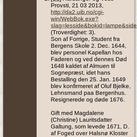
Provsti, 21 03 2013,
http://da2.uib.no/cgi-
win/WebBok.exe?
slag=lesside&bokid=lampe&side
(Troverdighet: 3).
Son af Forrige, Student fra
Bergens Skole 2. Dec. 1644,
blev personel Kapellan hos
Faderen og ved dennes Død
1648 kaldet af Almuen til
Sognepræst, idet hans
Bestalling den 25. Jan. 1649
blev konfirmeret af Oluf Bjelke,
Lehnsmand paa Bergenhus.
Resignerede og døde 1676.
Gift med Magdalene
(Christine) Lauritsdatter
Galtung, som levede 1671, D.
af Foged over Halsnø Kloster