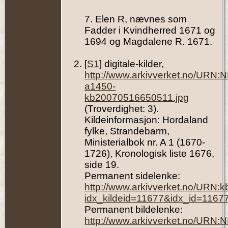
7. Elen R, nævnes som
Fadder i Kvindherred 1671 og
1694 og Magdalene R. 1671.
[
S1
] digitale-kilder,
http://www.arkivverket.no/URN:
a1450-
kb20070516650511.jpg
(Troverdighet: 3).
Kildeinformasjon: Hordaland
fylke, Strandebarm,
Ministerialbok nr. A 1 (1670-
1726), Kronologisk liste 1676,
side 19.
Permanent sidelenke:
http://www.arkivverket.no/URN:
idx_kildeid=11677&idx_id=1167
Permanent bildelenke:
http://www.arkivverket.no/URN: