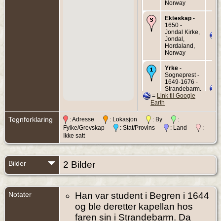
Norway
Ekteskap
-
1650 -
Jondal Kirke,
Jondal,
Hordaland,
Norway
Yrke
-
Sogneprest -
1649-1676 -
Strandebarm,
=
Link til Google
Kvam,
Earth
Hordaland,
Norway
Tegnforklaring
: Adresse
: Lokasjon
: By
:
Bosatt
- -
Fylke/Grevskap
: Stat/Provins
: Land
:
Ivarhus,
Ikke satt
Strandebarm,
Hordaland,
Norway
Bilder
2 Bilder
Død
- 1676 -
Strandebarm,
Kvam,
Hordaland,
Notater
Han var student i Begren i 1644
Norway
og ble deretter kapellan hos
Begravelse
-
faren sin i Strandebarm. Da
16 Mai 1676