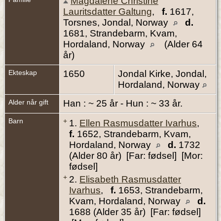
Magdalene Christine
Lauritsdatter Galtung
,
f.
1617,
Torsnes, Jondal, Norway
d.
1681, Strandebarm, Kvam,
Hordaland, Norway
(Alder 64
år)
Ekteskap
1650
Jondal Kirke, Jondal,
Hordaland, Norway
Alder når gift
Han : ~ 25 år - Hun : ~ 33 år.
Barn
+
1.
Ellen Rasmusdatter Ivarhus
,
f.
1652, Strandebarm, Kvam,
Hordaland, Norway
d.
1732
(Alder 80 år) [Far: fødsel] [Mor:
fødsel]
+
2.
Elisabeth Rasmusdatter
Ivarhus
,
f.
1653, Strandebarm,
Kvam, Hordaland, Norway
d.
1688 (Alder 35 år) [Far: fødsel]