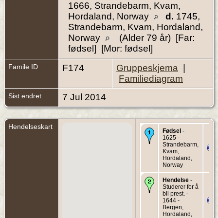
1666, Strandebarm, Kvam,
Hordaland, Norway
d.
1745,
Strandebarm, Kvam, Hordaland,
Norway
(Alder 79 år) [Far:
fødsel] [Mor: fødsel]
Famile ID
F174
Gruppeskjema
|
Familiediagram
Sist endret
7 Jul 2014
Hendelseskart
Fødsel
-
1625 -
Strandebarm,
Kvam,
Hordaland,
Norway
Hendelse
-
Studerer for å
bli prest. -
1644 -
Bergen,
Hordaland,