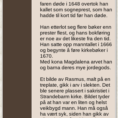
-
faren døde i 1648 overtok han
Strandebarm
kallet som sogneprest, som han
Kirke, Kvam,
Hordaland,
hadde til kort tid før han døde.
Norway
Han etterlot seg flere bøker enn
prester flest, og hans bokføring
er noe av det likeste fra den tid.
Han satte opp manntallet i 1666
og begynte å føre kirkebøker i
1670.
Med kona Magdalena arvet han
og barna deres mye jordegods.
Et bilde av Rasmus, malt på en
treplate, gikk i arv i slekten. Det
ble senere plassert i sakristiet i
Strandebarm kirke. Bildet tyder
på at han var en liten og helst
veikbygd mann. Han må også
ha vært syk, siden han gikk av