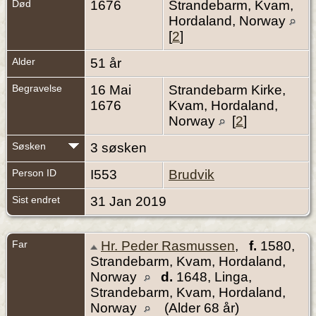
Død
1676
Strandebarm, Kvam,
Hordaland, Norway
[
2
]
Alder
51 år
Begravelse
16 Mai
Strandebarm Kirke,
1676
Kvam, Hordaland,
Norway
[
2
]
Søsken
3 søsken
Person ID
I553
Brudvik
Sist endret
31 Jan 2019
Far
Hr. Peder Rasmussen
,
f.
1580,
Strandebarm, Kvam, Hordaland,
Norway
d.
1648, Linga,
Strandebarm, Kvam, Hordaland,
Norway
(Alder 68 år)