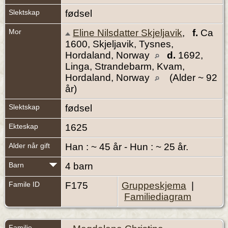
Slektskap
fødsel
Mor
Eline Nilsdatter Skjeljavik
,
f.
Ca
1600, Skjeljavik, Tysnes,
Hordaland, Norway
d.
1692,
Linga, Strandebarm, Kvam,
Hordaland, Norway
(Alder ~ 92
år)
Slektskap
fødsel
Ekteskap
1625
Alder når gift
Han : ~ 45 år - Hun : ~ 25 år.
Barn
4 barn
Famile ID
F175
Gruppeskjema
|
Familiediagram
Familie