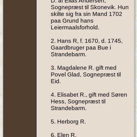
D. af Elias Andersen,
Sognepræst til Skonevik. Hun
skilte sig fra sin Mand 1702
paa Grund hans
Leiermaalsforhold.
2. Hans R, f. 1670, d. 1745,
Gaardbruger paa Bue i
Strandebarm.
3. Magdalene R. gift med
Povel Glad, Sognepræst til
Eid.
4. Elisabet R., gift med Søren
Hess, Sognepræst til
Strandebarm.
5. Herborg R.
6. Elen R.