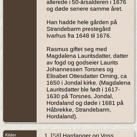
allerede i 50-årsalderen i 1676
og døde senere samme året.
Han hadde hele gården på
Strandebarm prestegård
Ivarhus fra 1648 til 1676.
Rasmus giftet seg med
Magdalena Lauritsdatter, datter
av fogd og godseier Laurits
Johannessen Torsnes og
Elisabet Ottesdatter Orning, ca
1650 i Jondal kirke. (Magdalena
Lauritsdatter ble født i 1617-
1630 på Torsnes, Jondal,
Hordaland og døde i 1681 på
Håbrekke, Strandebarm,
Hordaland).
Kilder
[
S8
] Hardanger og Voss