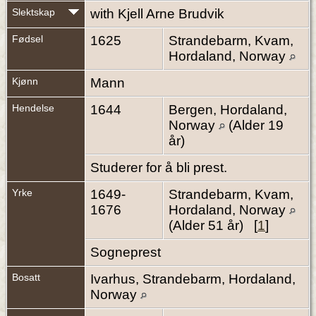
Slektskap
with Kjell Arne Brudvik
Fødsel
1625
Strandebarm, Kvam,
Hordaland, Norway
Kjønn
Mann
Hendelse
1644
Bergen, Hordaland,
Norway
(Alder 19
år)
Studerer for å bli prest.
Yrke
1649-
Strandebarm, Kvam,
1676
Hordaland, Norway
(Alder 51 år) [
1
]
Sogneprest
Bosatt
Ivarhus, Strandebarm, Hordaland,
Norway