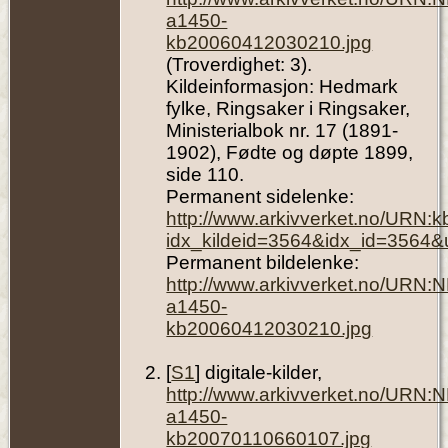
a1450-
kb20060412030210.jpg
(Troverdighet: 3).
Kildeinformasjon: Hedmark
fylke, Ringsaker i Ringsaker,
Ministerialbok nr. 17 (1891-
1902), Fødte og døpte 1899,
side 110.
Permanent sidelenke:
http://www.arkivverket.no/URN:
idx_kildeid=3564&idx_id=3564&
Permanent bildelenke:
http://www.arkivverket.no/URN:
a1450-
kb20060412030210.jpg
[
S1
] digitale-kilder,
http://www.arkivverket.no/URN:
a1450-
kb20070110660107.jpg