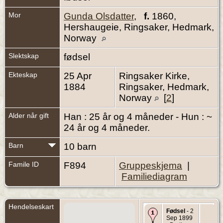
Mor
Gunda Olsdatter
,
f.
1860,
Hershaugeie, Ringsaker, Hedmark,
Norway
Slektskap
fødsel
Ekteskap
25 Apr
Ringsaker Kirke,
1884
Ringsaker, Hedmark,
Norway
[
2
]
Alder når gift
Han : 25 år og 4 måneder - Hun : ~
24 år og 4 måneder.
Barn
10 barn
Famile ID
F894
Gruppeskjema
|
Familiediagram
Hendelseskart
Fødsel
- 2
Sep 1899