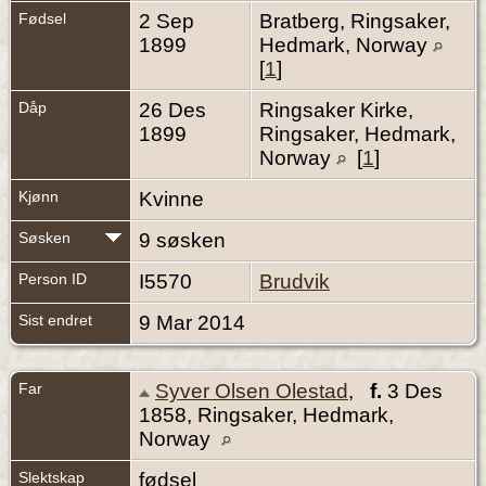
Fødsel
2 Sep
Bratberg, Ringsaker,
1899
Hedmark, Norway
[
1
]
Dåp
26 Des
Ringsaker Kirke,
1899
Ringsaker, Hedmark,
Norway
[
1
]
Kjønn
Kvinne
Søsken
9 søsken
Person ID
I5570
Brudvik
Sist endret
9 Mar 2014
Far
Syver Olsen Olestad
,
f.
3 Des
1858, Ringsaker, Hedmark,
Norway
Slektskap
fødsel