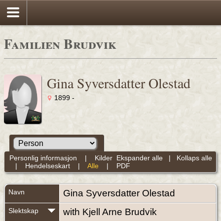
Familien Brudvik
Gina Syversdatter Olestad
1899 -
Personlig informasjon
|
Kilder
Ekspander alle
|
Kollaps alle
|
Hendelseskart
|
Alle
|
PDF
Navn
Gina Syversdatter
Olestad
Slektskap
with Kjell Arne Brudvik