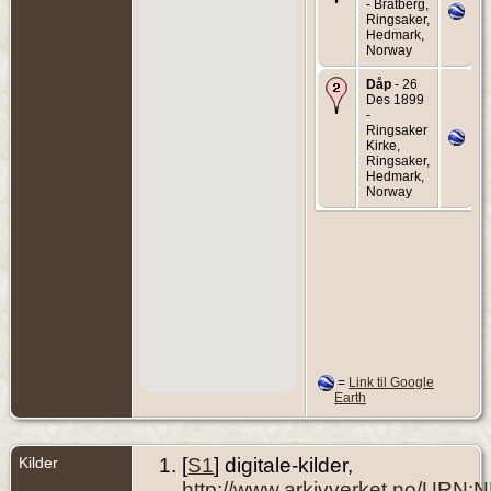
- Bratberg,
Ringsaker,
Hedmark,
Norway
Dåp
- 26
Des 1899
-
Ringsaker
Kirke,
Ringsaker,
Hedmark,
Norway
=
Link til Google
Earth
Kilder
[
S1
] digitale-kilder,
http://www.arkivverket.no/URN: