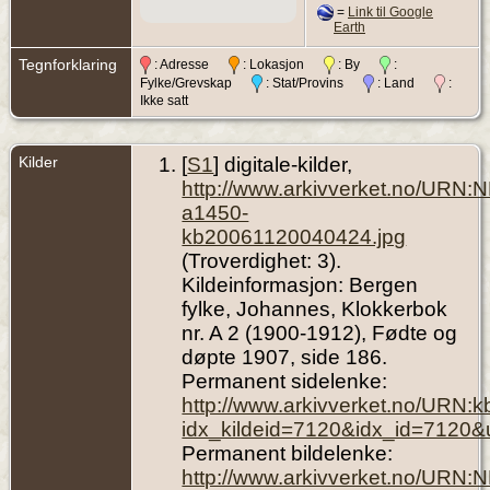
=
Link til Google
Earth
Tegnforklaring
: Adresse
: Lokasjon
: By
:
Fylke/Grevskap
: Stat/Provins
: Land
:
Ikke satt
Kilder
[
S1
] digitale-kilder,
http://www.arkivverket.no/URN:
a1450-
kb20061120040424.jpg
(Troverdighet: 3).
Kildeinformasjon: Bergen
fylke, Johannes, Klokkerbok
nr. A 2 (1900-1912), Fødte og
døpte 1907, side 186.
Permanent sidelenke:
http://www.arkivverket.no/URN:
idx_kildeid=7120&idx_id=7120&
Permanent bildelenke:
http://www.arkivverket.no/URN: