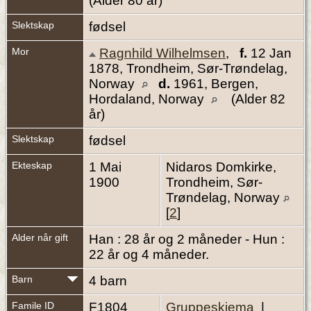
(Alder 80 år)
Slektskap
fødsel
Mor
Ragnhild Wilhelmsen
,
f.
12 Jan
1878, Trondheim, Sør-Trøndelag,
Norway
d.
1961, Bergen,
Hordaland, Norway
(Alder 82
år)
Slektskap
fødsel
Ekteskap
1 Mai
Nidaros Domkirke,
1900
Trondheim, Sør-
Trøndelag, Norway
[
2
]
Alder når gift
Han : 28 år og 2 måneder - Hun :
22 år og 4 måneder.
Barn
4 barn
Famile ID
F1804
Gruppeskjema
|