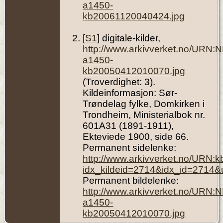
a1450-
kb20061120040424.jpg
[
S1
] digitale-kilder,
http://www.arkivverket.no/URN:
a1450-
kb20050412010070.jpg
(Troverdighet: 3).
Kildeinformasjon: Sør-
Trøndelag fylke, Domkirken i
Trondheim, Ministerialbok nr.
601A31 (1891-1911),
Ekteviede 1900, side 66.
Permanent sidelenke:
http://www.arkivverket.no/URN:
idx_kildeid=2714&idx_id=2714&
Permanent bildelenke:
http://www.arkivverket.no/URN:
a1450-
kb20050412010070.jpg