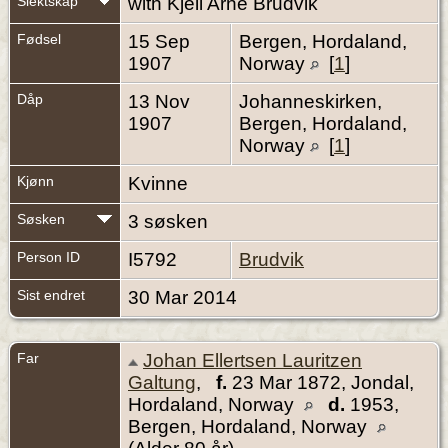
Slektskap
with Kjell Arne Brudvik
Fødsel
15 Sep
Bergen, Hordaland,
1907
Norway
[
1
]
Dåp
13 Nov
Johanneskirken,
1907
Bergen, Hordaland,
Norway
[
1
]
Kjønn
Kvinne
Søsken
3 søsken
Person ID
I5792
Brudvik
Sist endret
30 Mar 2014
Far
Johan Ellertsen Lauritzen
Galtung
,
f.
23 Mar 1872, Jondal,
Hordaland, Norway
d.
1953,
Bergen, Hordaland, Norway