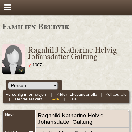
Familien Brudvik
Ragnhild Katharine Helvig
Johansdatter Galtung
1907 -
Personlig informasjon
|
Kilder
Ekspander alle
|
Kollaps alle
|
Hendelseskart
|
Alle
|
PDF
Navn
Ragnhild Katharine Helvig
Johansdatter
Galtung