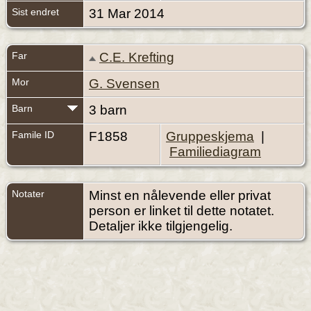
Sist endret
31 Mar 2014
Far
C.E. Krefting
Mor
G. Svensen
Barn
3 barn
Famile ID
F1858
Gruppeskjema
|
Familiediagram
Notater
Minst en nålevende eller privat
person er linket til dette notatet.
Detaljer ikke tilgjengelig.