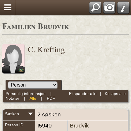
Familien Brudvik
C. Krefting
Personlig informasjon
|
Ekspander alle
|
Kollaps alle
Notater
|
Alle
|
PDF
Søsken
2 søsken
Person ID
I5940
Brudvik