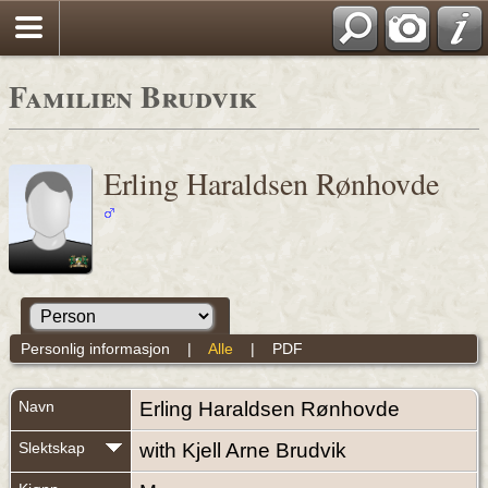
Familien Brudvik
Erling Haraldsen Rønhovde
Personlig informasjon
|
Alle
|
PDF
Navn
Erling Haraldsen
Rønhovde
Slektskap
with Kjell Arne Brudvik