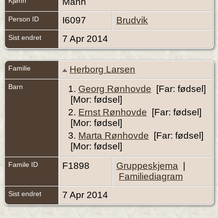
Kjønn
Mann
Person ID
I6097
Brudvik
Sist endret
7 Apr 2014
Familie
Herborg Larsen
Barn
1.
Georg Rønhovde
[Far: fødsel]
[Mor: fødsel]
2.
Ernst Rønhovde
[Far: fødsel]
[Mor: fødsel]
3.
Marta Rønhovde
[Far: fødsel]
[Mor: fødsel]
Famile ID
F1898
Gruppeskjema
|
Familiediagram
Sist endret
7 Apr 2014