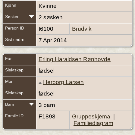
Kjønn
Kvinne
Søsken
2 søsken
Person ID
I6100
Brudvik
Sist endret
7 Apr 2014
Far
Erling Haraldsen Rønhovde
Slektskap
fødsel
Mor
Herborg Larsen
Slektskap
fødsel
Barn
3 barn
Famile ID
F1898
Gruppeskjema
|
Familiediagram