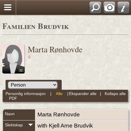
Familien Brudvik
Marta Rønhovde
Personlig informasjon
|
Alle
|
Ekspander alle
|
Kollaps alle
PDF
Navn
Marta
Rønhovde
Slektskap
with Kjell Arne Brudvik