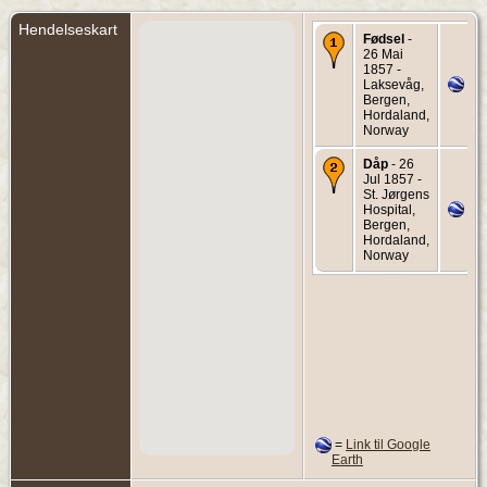
Hendelseskart
Fødsel
-
26 Mai
1857 -
Laksevåg,
Bergen,
Hordaland,
Norway
Dåp
- 26
Jul 1857 -
St. Jørgens
Hospital,
Bergen,
Hordaland,
Norway
=
Link til Google
Earth