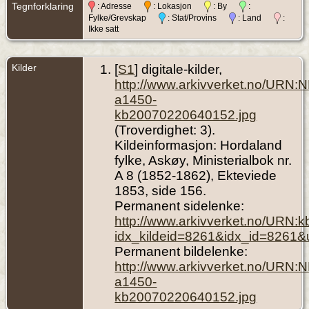
Tegnforklaring
: Adresse
: Lokasjon
: By
:
Fylke/Grevskap
: Stat/Provins
: Land
:
Ikke satt
Kilder
[
S1
] digitale-kilder,
http://www.arkivverket.no/URN:
a1450-
kb20070220640152.jpg
(Troverdighet: 3).
Kildeinformasjon: Hordaland
fylke, Askøy, Ministerialbok nr.
A 8 (1852-1862), Ekteviede
1853, side 156.
Permanent sidelenke:
http://www.arkivverket.no/URN:
idx_kildeid=8261&idx_id=8261&
Permanent bildelenke:
http://www.arkivverket.no/URN:
a1450-
kb20070220640152.jpg