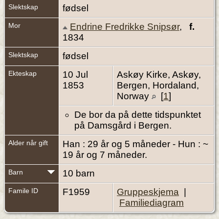
Slektskap
fødsel
Mor
Endrine Fredrikke Snipsør
,
f.
1834
Slektskap
fødsel
Ekteskap
10 Jul
Askøy Kirke, Askøy,
1853
Bergen, Hordaland,
Norway
[
1
]
De bor da på dette tidspunktet
på Damsgård i Bergen.
Alder når gift
Han : 29 år og 5 måneder - Hun : ~
19 år og 7 måneder.
Barn
10 barn
Famile ID
F1959
Gruppeskjema
|
Familiediagram