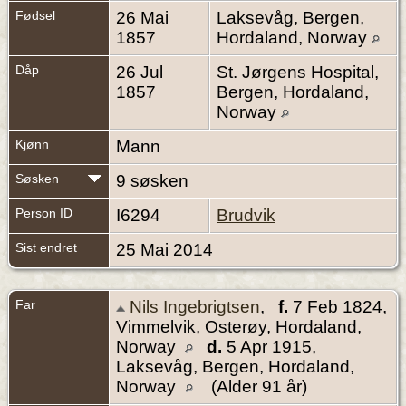
Fødsel
26 Mai
Laksevåg, Bergen,
1857
Hordaland, Norway
Dåp
26 Jul
St. Jørgens Hospital,
1857
Bergen, Hordaland,
Norway
Kjønn
Mann
Søsken
9 søsken
Person ID
I6294
Brudvik
Sist endret
25 Mai 2014
Far
Nils Ingebrigtsen
,
f.
7 Feb 1824,
Vimmelvik, Osterøy, Hordaland,
Norway
d.
5 Apr 1915,
Laksevåg, Bergen, Hordaland,
Norway
(Alder 91 år)