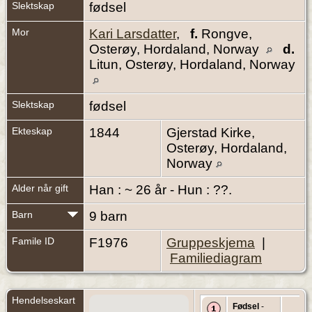
Slektskap
fødsel
Mor
Kari Larsdatter
,
f.
Rongve,
Osterøy, Hordaland, Norway
d.
Litun, Osterøy, Hordaland, Norway
Slektskap
fødsel
Ekteskap
1844
Gjerstad Kirke,
Osterøy, Hordaland,
Norway
Alder når gift
Han : ~ 26 år - Hun : ??.
Barn
9 barn
Famile ID
F1976
Gruppeskjema
|
Familiediagram
Hendelseskart
Fødsel
-