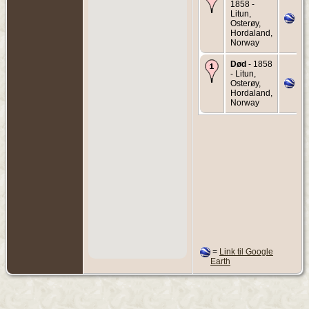
1858 -
Litun,
Osterøy,
Hordaland,
Norway
Død
- 1858
- Litun,
Osterøy,
Hordaland,
Norway
=
Link til Google
Earth