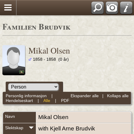
Familien Brudvik
Mikal Olsen
1858 - 1858 (0 år)
Personlig informasjon
|
Ekspander alle
|
Kollaps alle
Hendelseskart
|
Alle
|
PDF
Navn
Mikal
Olsen
Slektskap
with Kjell Arne Brudvik