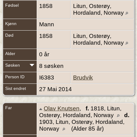
Fødsel
1858
Litun, Osterøy,
Hordaland, Norway
Kjønn
Mann
Død
1858
Litun, Osterøy,
Hordaland, Norway
Alder
0 år
Søsken
8 søsken
Person ID
I6383
Brudvik
Sist endret
27 Mai 2014
Far
Olav Knutsen
,
f.
1818, Litun,
Osterøy, Hordaland, Norway
d.
1903, Litun, Osterøy, Hordaland,
Norway
(Alder 85 år)