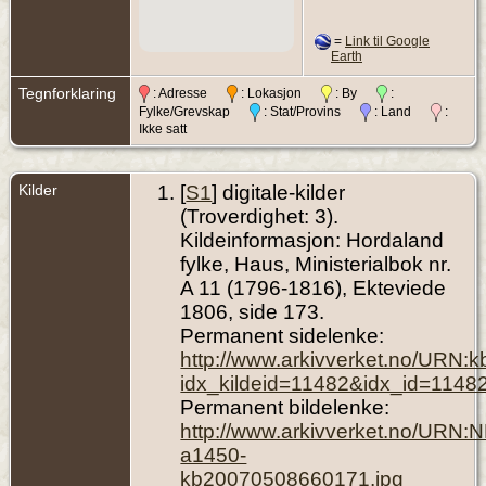
=
Link til Google
Earth
Tegnforklaring
: Adresse
: Lokasjon
: By
:
Fylke/Grevskap
: Stat/Provins
: Land
:
Ikke satt
Kilder
[
S1
] digitale-kilder
(Troverdighet: 3).
Kildeinformasjon: Hordaland
fylke, Haus, Ministerialbok nr.
A 11 (1796-1816), Ekteviede
1806, side 173.
Permanent sidelenke:
http://www.arkivverket.no/URN:
idx_kildeid=11482&idx_id=1148
Permanent bildelenke:
http://www.arkivverket.no/URN:
a1450-
kb20070508660171.jpg