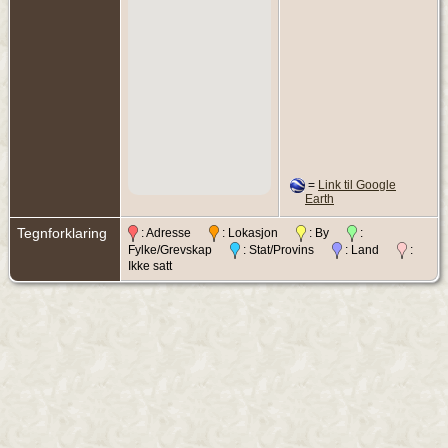
=
Link til Google
Earth
Tegnforklaring
: Adresse
: Lokasjon
: By
:
Fylke/Grevskap
: Stat/Provins
: Land
:
Ikke satt