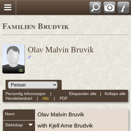
Familien Brudvik
Olav Malvin Bruvik
Personlig informasjon
|
Ekspander alle
|
Kollaps alle
Hendelseskart
|
Alle
|
PDF
Navn
Olav Malvin
Bruvik
Slektskap
with Kjell Arne Brudvik