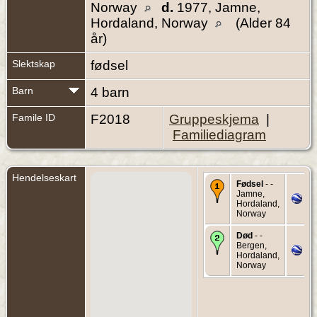
Norway
d.
1977, Jamne,
Hordaland, Norway
(Alder 84
år)
Slektskap
fødsel
Barn
4 barn
Famile ID
F2018
Gruppeskjema
|
Familiediagram
Hendelseskart
Fødsel
- -
Jamne,
Hordaland,
Norway
Død
- -
Bergen,
Hordaland,
Norway