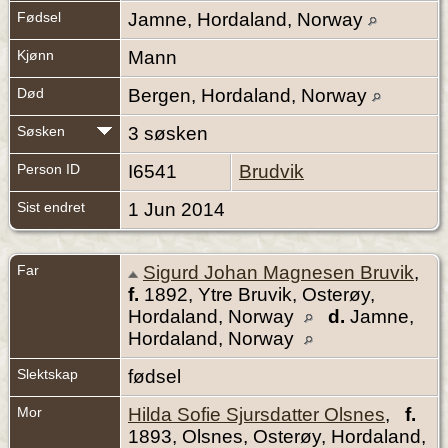
Fødsel
Jamne, Hordaland, Norway
Kjønn
Mann
Død
Bergen, Hordaland, Norway
Søsken
3 søsken
Person ID
I6541
Brudvik
Sist endret
1 Jun 2014
Far
Sigurd Johan Magnesen Bruvik
,
f.
1892, Ytre Bruvik, Osterøy,
Hordaland, Norway
d.
Jamne,
Hordaland, Norway
Slektskap
fødsel
Mor
Hilda Sofie Sjursdatter Olsnes
,
f.
1893, Olsnes, Osterøy, Hordaland,