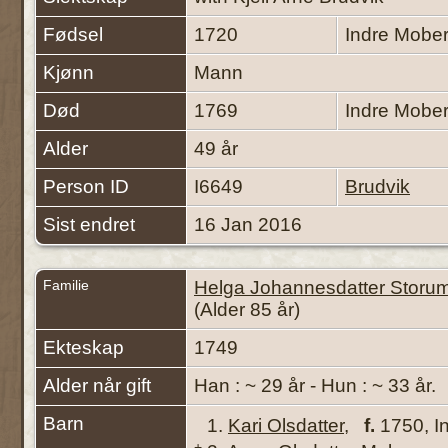
Fødsel
1720
Indre Mobe
Kjønn
Mann
Død
1769
Indre Mobe
Alder
49 år
Person ID
I6649
Brudvik
Sist endret
16 Jan 2016
Familie
Helga Johannesdatter Storu
(Alder 85 år)
Ekteskap
1749
Alder når gift
Han : ~ 29 år - Hun : ~ 33 år.
Barn
1.
Kari Olsdatter
,
f.
1750, I
+