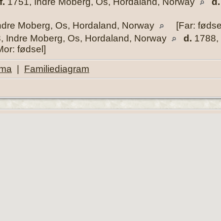
f.
1751, Indre Moberg, Os, Hordaland, Norway
d.
ndre Moberg, Os, Hordaland, Norway
[Far: fødse
, Indre Moberg, Os, Hordaland, Norway
d.
1788, 
Mor: fødsel]
ema
|
Familiediagram