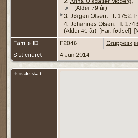
2.
Anna Olsdatter Moberg
,
(Alder 79 år)
3.
Jørgen Olsen
,
f.
1752, I
4.
Johannes Olsen
,
f.
1748
(Alder 40 år) [Far: fødsel] [
Famile ID
F2046
Gruppeskj
Sist endret
4 Jun 2014
Hendelseskart