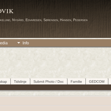
dvik
kelund, Nygård, Edvardsen, Sørensen, Hansen, Pedersen
edia
Info
tskap
Tidslinje
Submit Photo / Doc
Familie
GEDCOM