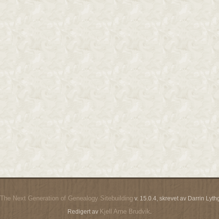
The Next Generation of Genealogy Sitebuilding
v. 15.0.4, skrevet av Darrin Ly
Kjell Arne Brudvik
Redigert av
.