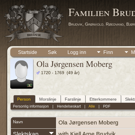
Familien Bru
Brudvik, Grønvold, Røedvang, Bjør
Startside
Søk
Logg inn
Finn
M
Ola Jørgensen Moberg
1720 - 1769 (49 år)
Person
Morslinje
Farslinje
Etterkommere
Slek
Personlig informasjon
|
Hendelseskart
|
Alle
|
PDF
Navn
Ola Jørgensen
Moberg
Slektskap
with Kjell Arne Brudvik