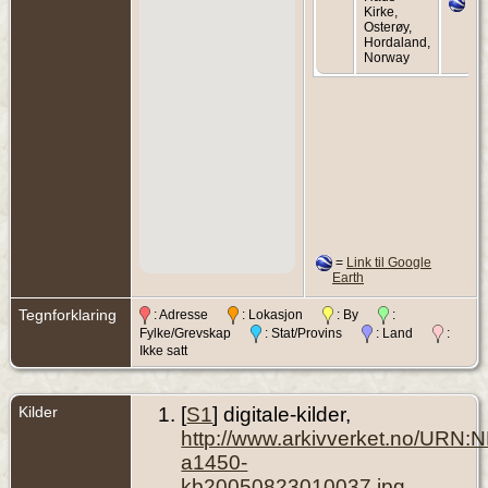
Kirke,
Osterøy,
Hordaland,
Norway
=
Link til Google
Earth
Tegnforklaring
: Adresse
: Lokasjon
: By
:
Fylke/Grevskap
: Stat/Provins
: Land
:
Ikke satt
Kilder
[
S1
] digitale-kilder,
http://www.arkivverket.no/URN:
a1450-
kb20050823010037.jpg