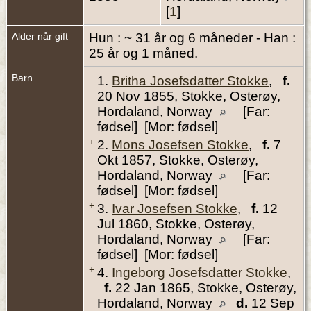
[
1
]
Alder når gift
Hun : ~ 31 år og 6 måneder - Han :
25 år og 1 måned.
Barn
1.
Britha Josefsdatter Stokke
,
f.
20 Nov 1855, Stokke, Osterøy,
Hordaland, Norway
[Far:
fødsel] [Mor: fødsel]
+
2.
Mons Josefsen Stokke
,
f.
7
Okt 1857, Stokke, Osterøy,
Hordaland, Norway
[Far:
fødsel] [Mor: fødsel]
+
3.
Ivar Josefsen Stokke
,
f.
12
Jul 1860, Stokke, Osterøy,
Hordaland, Norway
[Far:
fødsel] [Mor: fødsel]
+
4.
Ingeborg Josefsdatter Stokke
,
f.
22 Jan 1865, Stokke, Osterøy,
Hordaland, Norway
d.
12 Sep