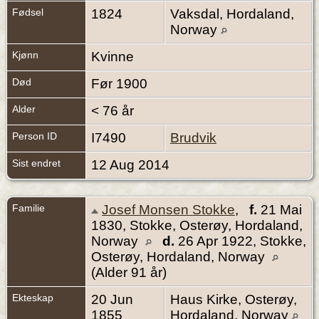
Fødsel
1824
Vaksdal, Hordaland,
Norway
Kjønn
Kvinne
Død
Før 1900
Alder
< 76 år
Person ID
I7490
Brudvik
Sist endret
12 Aug 2014
Familie
Josef Monsen Stokke
,
f.
21 Mai
1830, Stokke, Osterøy, Hordaland,
Norway
d.
26 Apr 1922, Stokke,
Osterøy, Hordaland, Norway
(Alder 91 år)
Ekteskap
20 Jun
Haus Kirke, Osterøy,
1855
Hordaland, Norway