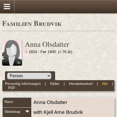
Familien Brudvik
Anna Olsdatter
1824 - Før 1900 (< 76 år)
Personlig informasjon
|
Kilder
|
Hendelseskart
|
Alle
|
PDF
Navn
Anna
Olsdatter
Slektskap
with Kjell Arne Brudvik