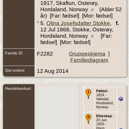
1917, Skaftun, Osterøy,
Hordaland, Norway
(Alder 52
år) [Far: fødsel] [Mor: fødsel]
+
5.
Olina Josefsdatter Stokke
,
f.
12 Jul 1868, Stokke, Osterøy,
Hordaland, Norway
[Far:
fødsel] [Mor: fødsel]
Famile ID
F2282
Gruppeskjema
|
Familiediagram
Sist endret
12 Aug 2014
Hendelseskart
Fødsel
-
1824 -
Vaksdal,
Hordaland,
Norway
Ekteskap
-
20 Jun
1855 -
Haus