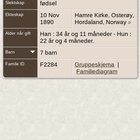
Slektskap
fødsel
Ekteskap
10 Nov
Hamre Kirke, Osterøy,
1890
Hordaland, Norway
Alder når gift
Han : 34 år og 11 måneder - Hun :
22 år og 4 måneder.
Barn
7 barn
Famile ID
F2284
Gruppeskjema
|
Familiediagram