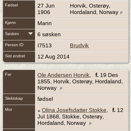
Fødsel
27 Jun
Horvik, Osterøy,
1906
Hordaland, Norway
Kjønn
Mann
Søsken
6 søsken
Person ID
I7513
Brudvik
Sist endret
12 Aug 2014
Far
Ole Andersen Horvik
,
f.
19 Des
1855, Horvik, Osterøy, Hordaland,
Norway
Slektskap
fødsel
Mor
Olina Josefsdatter Stokke
,
f.
12
Jul 1868, Stokke, Osterøy,
Hordaland, Norway