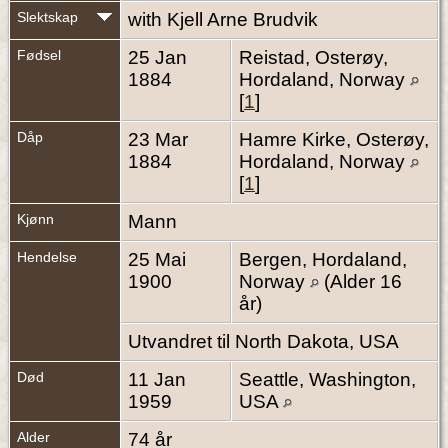
Slektskap
with Kjell Arne Brudvik
Fødsel
25 Jan
Reistad, Osterøy,
1884
Hordaland, Norway
[
1
]
Dåp
23 Mar
Hamre Kirke, Osterøy,
1884
Hordaland, Norway
[
1
]
Kjønn
Mann
Hendelse
25 Mai
Bergen, Hordaland,
1900
Norway
(Alder 16
år)
Utvandret til North Dakota, USA
Død
11 Jan
Seattle, Washington,
1959
USA
Alder
74 år