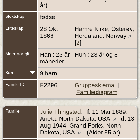
år)
Slektskap
fødsel
Ekteskap
28 Okt
Hamre Kirke, Osterøy,
1868
Hordaland, Norway
[
2
]
Alder når gift
Han : 23 år - Hun : 23 år og 8
måneder.
Barn
9 barn
Famile ID
F2296
Gruppeskjema
|
Familiediagram
Familie
Julia Thingstad
,
f.
11 Mar 1889,
Aneta, North Dakota, USA
d.
13
Aug 1944, Grand Forks, North
Dakota, USA
(Alder 55 år)