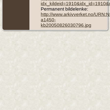
idx_kildeid=1910&idx_id=1910&
Permanent bildelenke:
http://www.arkivverket.no/URN:
a1450-
kb20050826030796.jpg