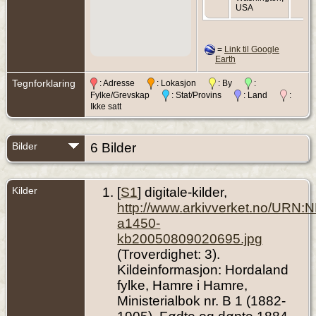
USA
=
Link til Google
Earth
Tegnforklaring
: Adresse
: Lokasjon
: By
:
Fylke/Grevskap
: Stat/Provins
: Land
:
Ikke satt
Bilder
6 Bilder
Kilder
[
S1
] digitale-kilder,
http://www.arkivverket.no/URN:
a1450-
kb20050809020695.jpg
(Troverdighet: 3).
Kildeinformasjon: Hordaland
fylke, Hamre i Hamre,
Ministerialbok nr. B 1 (1882-