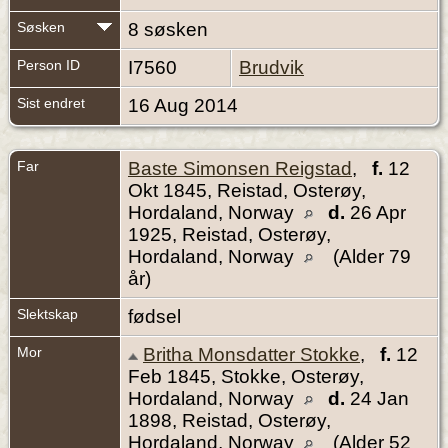
Søsken
8 søsken
Person ID
I7560
Brudvik
Sist endret
16 Aug 2014
Far
Baste Simonsen Reigstad
,
f.
12
Okt 1845, Reistad, Osterøy,
Hordaland, Norway
d.
26 Apr
1925, Reistad, Osterøy,
Hordaland, Norway
(Alder 79
år)
Slektskap
fødsel
Mor
Britha Monsdatter Stokke
,
f.
12
Feb 1845, Stokke, Osterøy,
Hordaland, Norway
d.
24 Jan
1898, Reistad, Osterøy,
Hordaland, Norway
(Alder 52