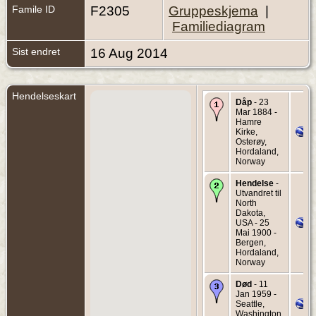
Famile ID
F2305
Gruppeskjema
|
Familiediagram
Sist endret
16 Aug 2014
Hendelseskart
Dåp
- 23
Mar 1884 -
Hamre
Kirke,
Osterøy,
Hordaland,
Norway
Hendelse
-
Utvandret til
North
Dakota,
USA - 25
Mai 1900 -
Bergen,
Hordaland,
Norway
Død
- 11
Jan 1959 -
Seattle,
Washington,