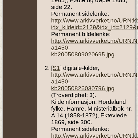
1905), Fødte og døpte 1884,
side 22.
Permanent sidelenke:
http://www.arkivverket.no/URN:
idx_kildeid=2129&idx_id=2129&
Permanent bildelenke:
http://www.arkivverket.no/URN:
a1450-
kb20050809020695.jpg
[
S1
] digitale-kilder,
http://www.arkivverket.no/URN:
a1450-
kb20050826030796.jpg
(Troverdighet: 3).
Kildeinformasjon: Hordaland
fylke, Hamre, Ministerialbok nr.
A 14 (1858-1872), Ekteviede
1869, side 300.
Permanent sidelenke:
http://www.arkivverket.no/URN: