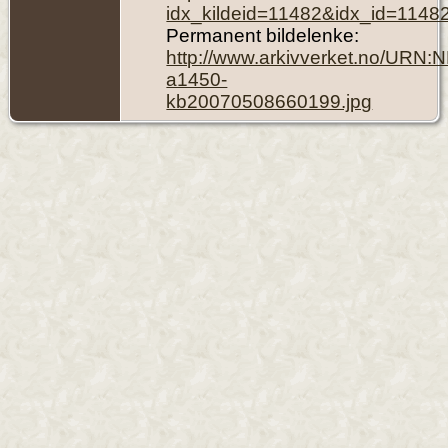
idx_kildeid=11482&idx_id=1148
Permanent bildelenke:
http://www.arkivverket.no/URN:
a1450-
kb20070508660199.jpg