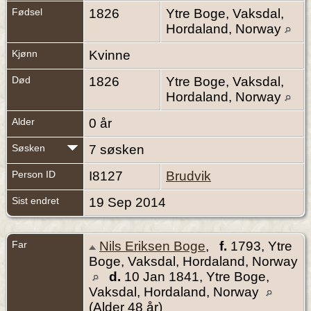
Fødsel
1826
Ytre Boge, Vaksdal,
Hordaland, Norway
Kjønn
Kvinne
Død
1826
Ytre Boge, Vaksdal,
Hordaland, Norway
Alder
0 år
Søsken
7 søsken
Person ID
I8127
Brudvik
Sist endret
19 Sep 2014
Far
Nils Eriksen Boge
,
f.
1793, Ytre
Boge, Vaksdal, Hordaland, Norway
d.
10 Jan 1841, Ytre Boge,
Vaksdal, Hordaland, Norway
(Alder 48 år)