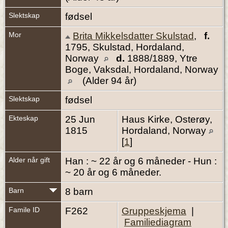
Slektskap
fødsel
Mor
Brita Mikkelsdatter Skulstad
,
f.
1795, Skulstad, Hordaland,
Norway
d.
1888/1889, Ytre
Boge, Vaksdal, Hordaland, Norway
(Alder 94 år)
Slektskap
fødsel
Ekteskap
25 Jun
Haus Kirke, Osterøy,
1815
Hordaland, Norway
[
1
]
Alder når gift
Han : ~ 22 år og 6 måneder - Hun :
~ 20 år og 6 måneder.
Barn
8 barn
Famile ID
F262
Gruppeskjema
|
Familiediagram