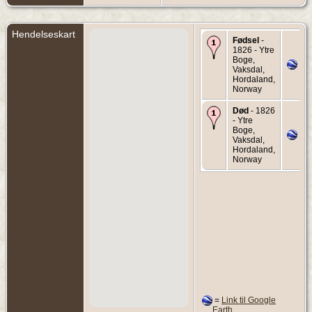
Hendelseskart
Fødsel
-
1826 - Ytre
Boge,
Vaksdal,
Hordaland,
Norway
Død
- 1826
- Ytre
Boge,
Vaksdal,
Hordaland,
Norway
=
Link til Google
Earth