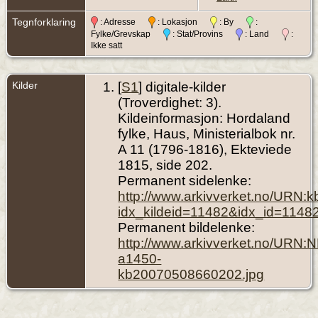
Tegnforklaring
: Adresse
: Lokasjon
: By
:
Fylke/Grevskap
: Stat/Provins
: Land
:
Ikke satt
Kilder
[
S1
] digitale-kilder
(Troverdighet: 3).
Kildeinformasjon: Hordaland
fylke, Haus, Ministerialbok nr.
A 11 (1796-1816), Ekteviede
1815, side 202.
Permanent sidelenke:
http://www.arkivverket.no/URN:
idx_kildeid=11482&idx_id=1148
Permanent bildelenke:
http://www.arkivverket.no/URN:
a1450-
kb20070508660202.jpg