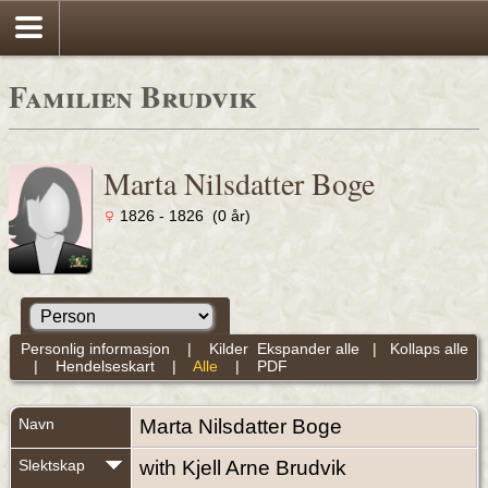
Familien Brudvik
Marta Nilsdatter Boge
1826 - 1826 (0 år)
Personlig informasjon
|
Kilder
Ekspander alle
|
Kollaps alle
|
Hendelseskart
|
Alle
|
PDF
Navn
Marta Nilsdatter
Boge
Slektskap
with Kjell Arne Brudvik