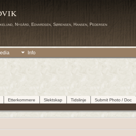
dvik
kelund, Nygård, Edvardsen, Sørensen, Hansen, Pedersen
edia
Info
Etterkommere
Slektskap
Tidslinje
Submit Photo / Doc