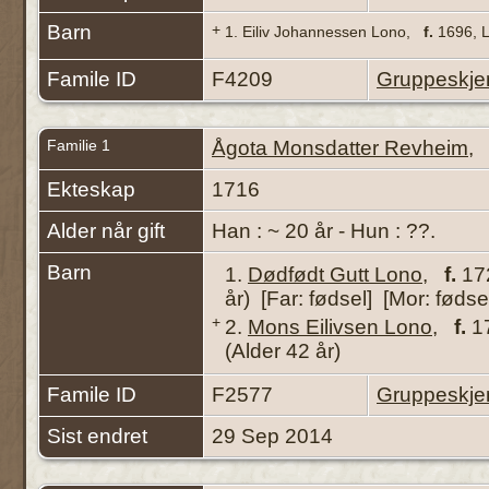
Barn
+
1.
Eiliv Johannessen Lono
,
f.
1696, L
Famile ID
F4209
Gruppeskj
Familie 1
Ågota Monsdatter Revheim
Ekteskap
1716
Alder når gift
Han : ~ 20 år - Hun : ??.
Barn
1.
Dødfødt Gutt Lono
,
f.
172
år) [Far: fødsel] [Mor: fødse
+
2.
Mons Eilivsen Lono
,
f.
17
(Alder 42 år)
Famile ID
F2577
Gruppeskj
Sist endret
29 Sep 2014