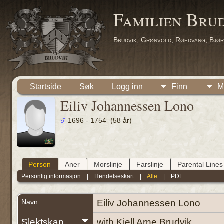
Familien Bru
Brudvik, Grønvold, Røedvang, Bjør
Startside
Søk
Logg inn
Finn
M
Eiliv Johannessen Lono
1696 - 1754 (58 år)
Person
Aner
Morslinje
Farslinje
Parental Lines
Personlig informasjon
|
Hendelseskart
|
Alle
|
PDF
Navn
Eiliv Johannessen
Lono
Slektskap
with Kjell Arne Brudvik