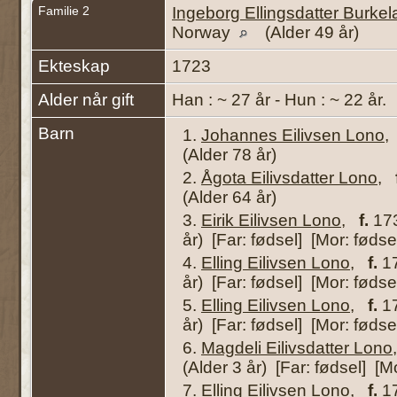
Familie 2
Ingeborg Ellingsdatter Burke
Norway
(Alder 49 år)
Ekteskap
1723
Alder når gift
Han : ~ 27 år - Hun : ~ 22 år.
Barn
1.
Johannes Eilivsen Lono
(Alder 78 år)
2.
Ågota Eilivsdatter Lono
,
(Alder 64 år)
3.
Eirik Eilivsen Lono
,
f.
173
år) [Far: fødsel] [Mor: fødse
4.
Elling Eilivsen Lono
,
f.
17
år) [Far: fødsel] [Mor: fødse
5.
Elling Eilivsen Lono
,
f.
17
år) [Far: fødsel] [Mor: fødse
6.
Magdeli Eilivsdatter Lono
(Alder 3 år) [Far: fødsel] [M
7.
Elling Eilivsen Lono
,
f.
17