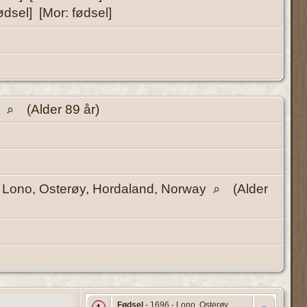
ødsel] [Mor: fødsel]
y
(Alder 89 år)
 Lono, Osterøy, Hordaland, Norway
(Alder
Fødsel
- 1696 - Lono, Osterøy,