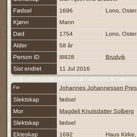
Fødsel
1696
Lono, Oste
Kjønn
Mann
Død
1754
Lono, Oste
Alder
58 år
Person ID
I8828
Brudvik
Sist endret
11 Jul 2016
Far
Johannes Johannessen Pres
Slektskap
fødsel
Mor
Magdeli Knutsdatter Solberg
Slektskap
fødsel
Ekteskap
1692
Haus Kirke,