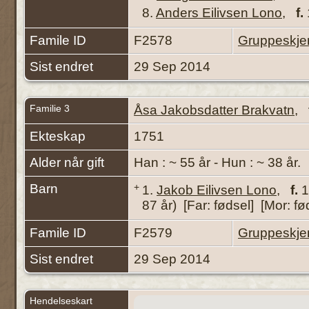
8.
Anders Eilivsen Lono
,
f.
Famile ID
F2578
Gruppeskj
Sist endret
29 Sep 2014
Familie 3
Åsa Jakobsdatter Brakvatn
,
Ekteskap
1751
Alder når gift
Han : ~ 55 år - Hun : ~ 38 år.
Barn
+
1.
Jakob Eilivsen Lono
,
f.
1
87 år) [Far: fødsel] [Mor: fø
Famile ID
F2579
Gruppeskj
Sist endret
29 Sep 2014
Hendelseskart