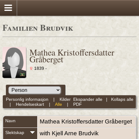
Familien Brudvik
Mathea Kristoffersdatter
Gråberget
1839 -
Personlig informasjon
|
Kilder
Ekspander alle
|
Kollaps alle
|
Hendelseskart
|
Alle
|
PDF
Navn
Mathea Kristoffersdatter
Gråberget
Slektskap
with Kjell Arne Brudvik