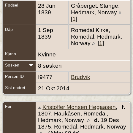
Fødsel
28 Jun
Gråberget, Stange,
1839
Hedmark, Norway
[
1
]
Dåp
1 Sep
Romedal Kirke,
1839
Romedal, Hedmark,
Norway
[
1
]
Kjønn
Kvinne
Søsken
8 søsken
Person ID
I9477
Brudvik
Sist endret
21 Okt 2014
Far
Kristoffer Monsen Høgaasen
,
f.
1807, Haukåsen, Romedal,
Hedmark, Norway
d.
19 Des
1875, Romedal, Hedmark, Norway