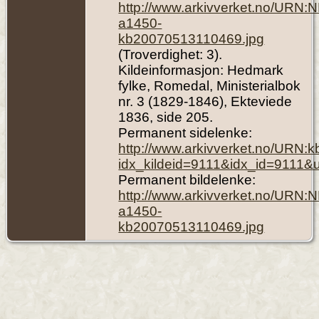
http://www.arkivverket.no/URN:
a1450-
kb20070513110469.jpg
(Troverdighet: 3).
Kildeinformasjon: Hedmark
fylke, Romedal, Ministerialbok
nr. 3 (1829-1846), Ekteviede
1836, side 205.
Permanent sidelenke:
http://www.arkivverket.no/URN:
idx_kildeid=9111&idx_id=9111&
Permanent bildelenke:
http://www.arkivverket.no/URN:
a1450-
kb20070513110469.jpg