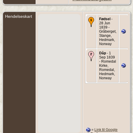
Hendelseskart
Fødsel
-
28 Jun
1839 -
Gråberget,
Stange,
Hedmark,
Norway
Dåp
- 1
Sep 1839
- Romedal
Kirke,
Romedal,
Hedmark,
Norway
=
Link til Google