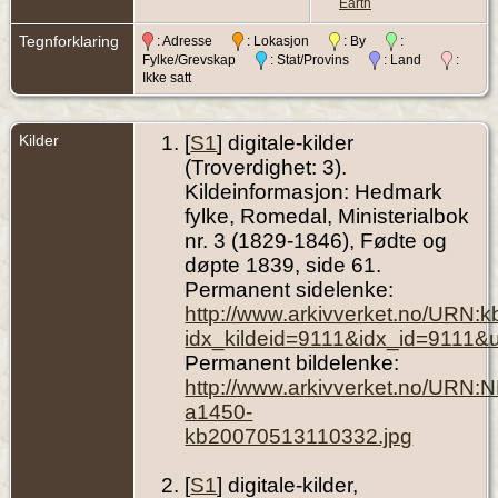
Earth
Tegnforklaring
: Adresse
: Lokasjon
: By
:
Fylke/Grevskap
: Stat/Provins
: Land
:
Ikke satt
Kilder
[
S1
] digitale-kilder
(Troverdighet: 3).
Kildeinformasjon: Hedmark
fylke, Romedal, Ministerialbok
nr. 3 (1829-1846), Fødte og
døpte 1839, side 61.
Permanent sidelenke:
http://www.arkivverket.no/URN:
idx_kildeid=9111&idx_id=9111&
Permanent bildelenke:
http://www.arkivverket.no/URN:
a1450-
kb20070513110332.jpg
[
S1
] digitale-kilder,