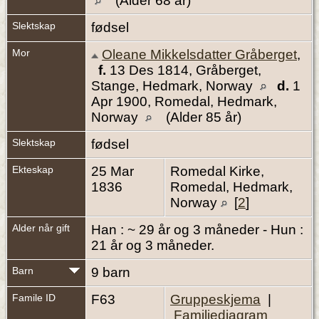
(Alder 68 år)
Slektskap
fødsel
Mor
Oleane Mikkelsdatter Gråberget
,
f.
13 Des 1814, Gråberget,
Stange, Hedmark, Norway
d.
1
Apr 1900, Romedal, Hedmark,
Norway
(Alder 85 år)
Slektskap
fødsel
Ekteskap
25 Mar
Romedal Kirke,
1836
Romedal, Hedmark,
Norway
[
2
]
Alder når gift
Han : ~ 29 år og 3 måneder - Hun :
21 år og 3 måneder.
Barn
9 barn
Famile ID
F63
Gruppeskjema
|
Familiediagram