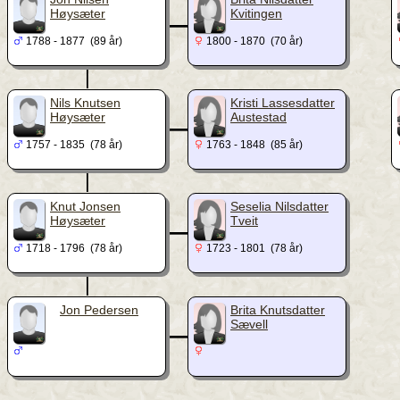
_
Høysæter
Kvitingen
1788 - 1877 (89 år)
1800 - 1870 (70 år)
|
_
Nils Knutsen
Kristi Lassesdatter
Høysæter
Austestad
1757 - 1835 (78 år)
1763 - 1848 (85 år)
|
_
Knut Jonsen
Seselia Nilsdatter
Høysæter
Tveit
1718 - 1796 (78 år)
1723 - 1801 (78 år)
|
_
Jon Pedersen
Brita Knutsdatter
Sævell