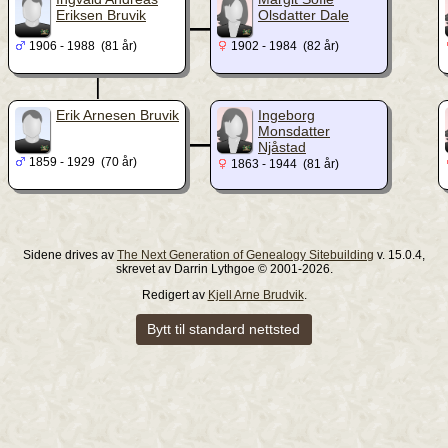
_
Eriksen Bruvik
Olsdatter Dale
1906 - 1988 (81 år)
1902 - 1984 (82 år)
|
_
Erik Arnesen Bruvik
Ingeborg
Monsdatter
Njåstad
1859 - 1929 (70 år)
1863 - 1944 (81 år)
Sidene drives av
The Next Generation of Genealogy Sitebuilding
v. 15.0.4,
skrevet av Darrin Lythgoe © 2001-2026.
Redigert av
Kjell Arne Brudvik
.
Bytt til standard nettsted