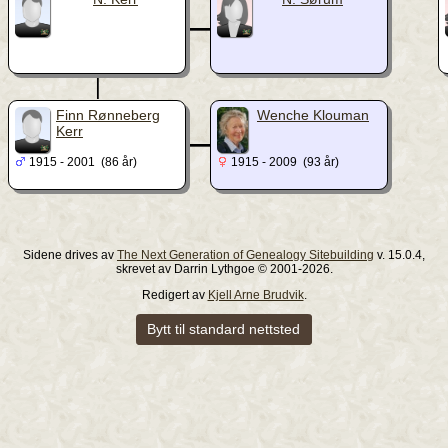
_
|
_
Finn Rønneberg
Wenche Klouman
Kerr
1915 - 2001 (86 år)
1915 - 2009 (93 år)
Sidene drives av
The Next Generation of Genealogy Sitebuilding
v. 15.0.4,
skrevet av Darrin Lythgoe © 2001-2026.
Redigert av
Kjell Arne Brudvik
.
Bytt til standard nettsted