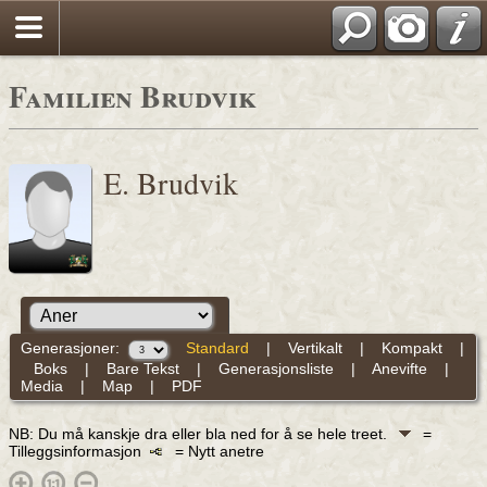
Familien Brudvik
E. Brudvik
Generasjoner:
Standard
|
Vertikalt
|
Kompakt
|
Boks
|
Bare Tekst
|
Generasjonsliste
|
Anevifte
|
Media
|
Map
|
PDF
NB: Du må kanskje dra eller bla ned for å se hele treet.
=
Tilleggsinformasjon
= Nytt anetre