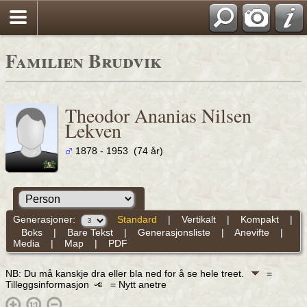
Familien Brudvik
Theodor Ananias Nilsen
Lekven
1878 - 1953 (74 år)
Generasjoner:
Standard
|
Vertikalt
|
Kompakt
|
Boks
|
Bare Tekst
|
Generasjonsliste
|
Anevifte
|
Media
|
Map
|
PDF
NB: Du må kanskje dra eller bla ned for å se hele treet.
=
Tilleggsinformasjon
= Nytt anetre