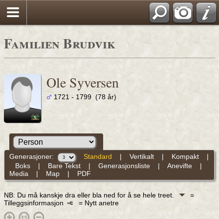
Familien Brudvik
Ole Syversen
1721 - 1799 (78 år)
Generasjoner:
Standard
|
Vertikalt
|
Kompakt
|
Boks
|
Bare Tekst
|
Generasjonsliste
|
Anevifte
|
Media
|
Map
|
PDF
NB: Du må kanskje dra eller bla ned for å se hele treet.
=
Tilleggsinformasjon
= Nytt anetre