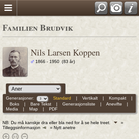
Familien Brudvik
Nils Larsen Koppen
1866 - 1950 (83 år)
Generasjoner:
Standard
|
Vertikalt
|
Kompakt
|
Boks
|
Bare Tekst
|
Generasjonsliste
|
Anevifte
|
Media
|
Map
|
PDF
NB: Du må kanskje dra eller bla ned for å se hele treet.
=
Tilleggsinformasjon
= Nytt anetre