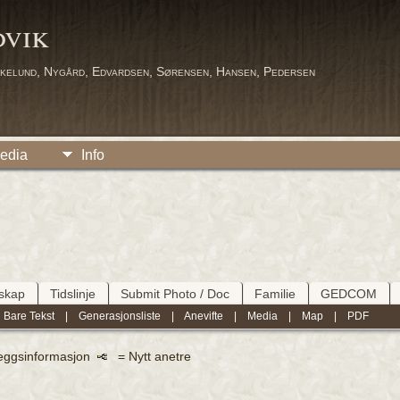
dvik
kelund, Nygård, Edvardsen, Sørensen, Hansen, Pedersen
edia
Info
tskap
Tidslinje
Submit Photo / Doc
Familie
GEDCOM
|
Bare Tekst
|
Generasjonsliste
|
Anevifte
|
Media
|
Map
|
PDF
leggsinformasjon
= Nytt anetre