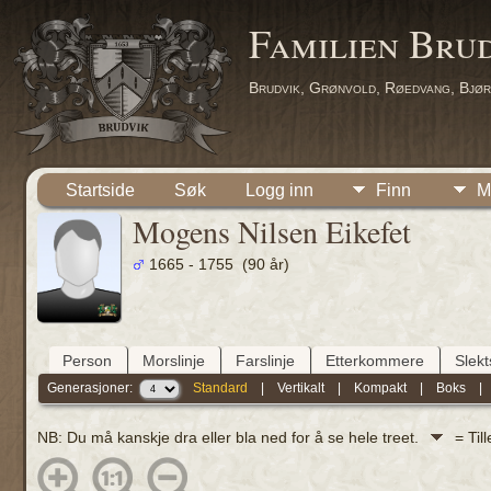
Familien Bru
Brudvik, Grønvold, Røedvang, Bjør
Startside
Søk
Logg inn
Finn
M
Mogens Nilsen Eikefet
1665 - 1755 (90 år)
Person
Morslinje
Farslinje
Etterkommere
Slek
Generasjoner:
Standard
|
Vertikalt
|
Kompakt
|
Boks
NB: Du må kanskje dra eller bla ned for å se hele treet.
= Til