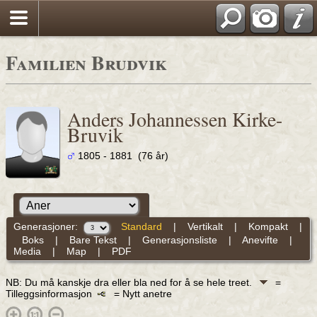
Familien Brudvik
Anders Johannessen Kirke-
Bruvik
1805 - 1881 (76 år)
Generasjoner:
Standard
|
Vertikalt
|
Kompakt
|
Boks
|
Bare Tekst
|
Generasjonsliste
|
Anevifte
|
Media
|
Map
|
PDF
NB: Du må kanskje dra eller bla ned for å se hele treet.
=
Tilleggsinformasjon
= Nytt anetre