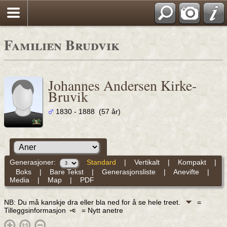
Familien Brudvik
Johannes Andersen Kirke-
Bruvik
1830 - 1888 (57 år)
Generasjoner:
Standard
|
Vertikalt
|
Kompakt
|
Boks
|
Bare Tekst
|
Generasjonsliste
|
Anevifte
|
Media
|
Map
|
PDF
NB: Du må kanskje dra eller bla ned for å se hele treet.
=
Tilleggsinformasjon
= Nytt anetre