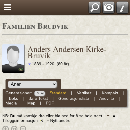
Familien Brudvik
Anders Andersen Kirke-
Bruvik
1839 - 1920 (80 år)
Generasjoner:
Standard
|
Vertikalt
|
Kompakt
|
Boks
|
Bare Tekst
|
Generasjonsliste
|
Anevifte
|
Media
|
Map
|
PDF
NB: Du må kanskje dra eller bla ned for å se hele treet.
=
Tilleggsinformasjon
= Nytt anetre