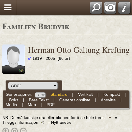
Familien Brudvik
Herman Otto Galtung Krefting
1919 - 2005 (86 år)
Generasjoner:
Standard
|
Vertikalt
|
Kompakt
|
Boks
|
Bare Tekst
|
Generasjonsliste
|
Anevifte
|
Media
|
Map
|
PDF
NB: Du må kanskje dra eller bla ned for å se hele treet.
=
Tilleggsinformasjon
= Nytt anetre