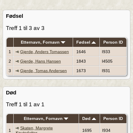
Fødsel
Treff 1 til 3 av 3
Etternavn, Fornavn
Fødsel
Person ID
1
Gjerde, Anders Tomassen
1646
I933
2
Gjerde, Hans Hansen
1843
I4505
3
Gjerde, Tomas Andersen
1673
I931
Død
Treff 1 til 1 av 1
Etternavn, Fornavn
Død
Person ID
Skaten, Margrete
1
1695
I934
Knutsdatter