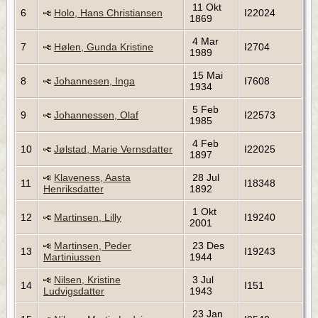
11 Okt
6
Holo, Hans Christiansen
I22024
1869
4 Mar
7
Hølen, Gunda Kristine
I2704
1989
15 Mai
8
Johannesen, Inga
I7608
1934
5 Feb
9
Johannessen, Olaf
I22573
1985
4 Feb
10
Jølstad, Marie Vernsdatter
I22025
1897
Klaveness, Aasta
28 Jul
11
I18348
Henriksdatter
1892
1 Okt
12
Martinsen, Lilly
I19240
2001
Martinsen, Peder
23 Des
13
I19243
Martiniussen
1944
Nilsen, Kristine
3 Jul
14
I151
Ludvigsdatter
1943
23 Jan