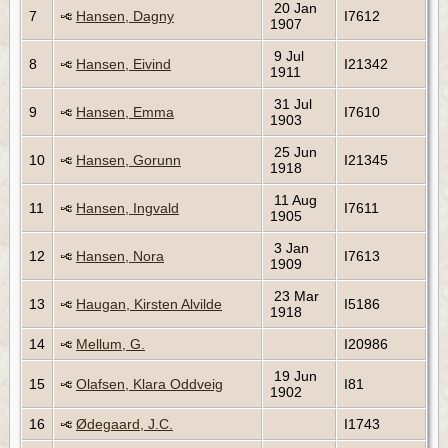
20 Jan
7
Hansen, Dagny
I7612
1907
9 Jul
8
Hansen, Eivind
I21342
1911
31 Jul
9
Hansen, Emma
I7610
1903
25 Jun
10
Hansen, Gorunn
I21345
1918
11 Aug
11
Hansen, Ingvald
I7611
1905
3 Jan
12
Hansen, Nora
I7613
1909
23 Mar
13
Haugan, Kirsten Alvilde
I5186
1918
14
Mellum, G.
I20986
19 Jun
15
Olafsen, Klara Oddveig
I81
1902
16
Ødegaard, J.C.
I1743