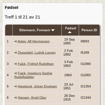
Fødsel
Treff 1 til 21 av 21
Fødsel
Etternavn, Fornavn
Person ID
19 Sep
1
Anker, Alf Hermansen
I9893
1865
2 Feb
2
Djupedahl, Ludvik Larsen
I5189
1882
3 Feb
3
Falck, Frithjof Rudolfsen
I11080
1863
Falck, Ingeborg Sophie
4
1864
I11083
Rudolfsdatter
23 Jul
5
Hagelund, Johan Enoksen
I21354
1851
26 Des
6
Hansen, Arvid Olav
I21344
1915