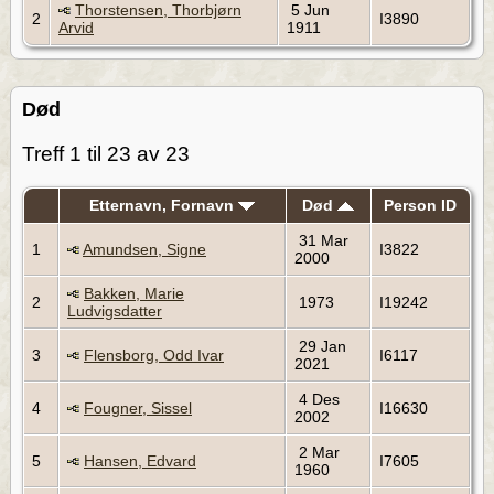
Thorstensen, Thorbjørn
5 Jun
2
I3890
Arvid
1911
Død
Treff 1 til 23 av 23
Etternavn, Fornavn
Død
Person ID
31 Mar
1
Amundsen, Signe
I3822
2000
Bakken, Marie
2
1973
I19242
Ludvigsdatter
29 Jan
3
Flensborg, Odd Ivar
I6117
2021
4 Des
4
Fougner, Sissel
I16630
2002
2 Mar
5
Hansen, Edvard
I7605
1960