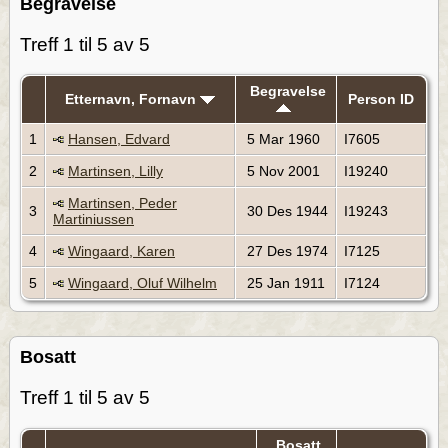
Begravelse
Treff 1 til 5 av 5
Begravelse
Etternavn, Fornavn
Person ID
1
Hansen, Edvard
5 Mar 1960
I7605
2
Martinsen, Lilly
5 Nov 2001
I19240
Martinsen, Peder
3
30 Des 1944
I19243
Martiniussen
4
Wingaard, Karen
27 Des 1974
I7125
5
Wingaard, Oluf Wilhelm
25 Jan 1911
I7124
Bosatt
Treff 1 til 5 av 5
Bosatt