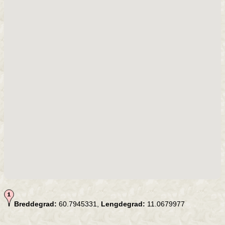
Breddegrad:
60.7945331,
Lengdegrad:
11.0679977