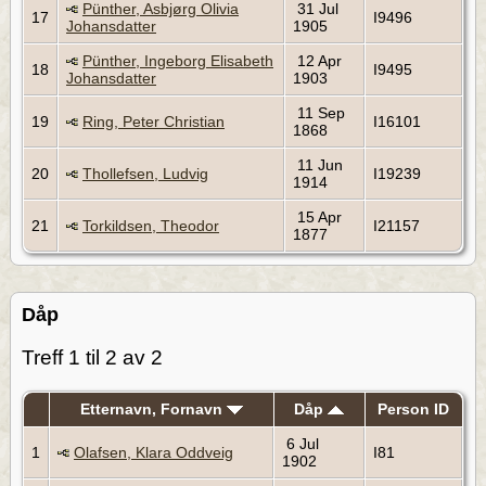
Pünther, Asbjørg Olivia
31 Jul
17
I9496
Johansdatter
1905
Pünther, Ingeborg Elisabeth
12 Apr
18
I9495
Johansdatter
1903
11 Sep
19
Ring, Peter Christian
I16101
1868
11 Jun
20
Thollefsen, Ludvig
I19239
1914
15 Apr
21
Torkildsen, Theodor
I21157
1877
Dåp
Treff 1 til 2 av 2
Etternavn, Fornavn
Dåp
Person ID
6 Jul
1
Olafsen, Klara Oddveig
I81
1902