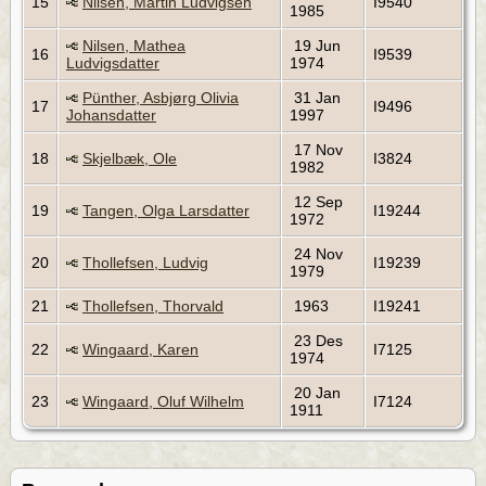
15
Nilsen, Martin Ludvigsen
I9540
1985
Nilsen, Mathea
19 Jun
16
I9539
Ludvigsdatter
1974
Pünther, Asbjørg Olivia
31 Jan
17
I9496
Johansdatter
1997
17 Nov
18
Skjelbæk, Ole
I3824
1982
12 Sep
19
Tangen, Olga Larsdatter
I19244
1972
24 Nov
20
Thollefsen, Ludvig
I19239
1979
21
Thollefsen, Thorvald
1963
I19241
23 Des
22
Wingaard, Karen
I7125
1974
20 Jan
23
Wingaard, Oluf Wilhelm
I7124
1911