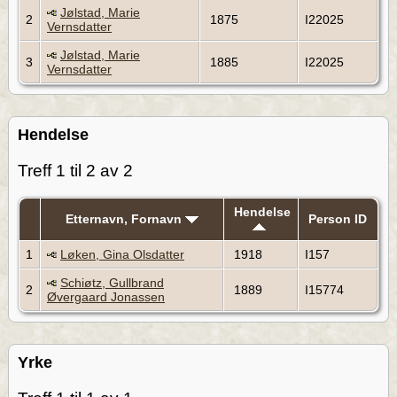
Jølstad, Marie
2
1875
I22025
Vernsdatter
Jølstad, Marie
3
1885
I22025
Vernsdatter
Hendelse
Treff 1 til 2 av 2
Hendelse
Etternavn, Fornavn
Person ID
1
Løken, Gina Olsdatter
1918
I157
Schiøtz, Gullbrand
2
1889
I15774
Øvergaard Jonassen
Yrke