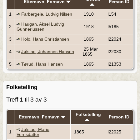
Etternavn, Fornavn
Person ID
1
Farbergeie, Ludvig Nilsen
1910
I154
Haugan, Aksel Ludvig
2
1918
I5185
Gunneriussen
3
Holo, Hans Christiansen
1865
I22024
25 Mar
4
Jølstad, Johannes Hansen
I22030
1865
5
Tørud, Hans Hansen
1865
I21353
Folketelling
Treff 1 til 3 av 3
Folketelling
Etternavn, Fornavn
Person ID
Jølstad, Marie
1
1865
I22025
Vernsdatter