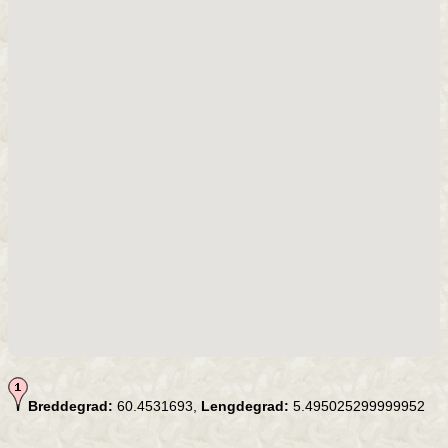
Breddegrad:
60.4531693,
Lengdegrad:
5.495025299999952