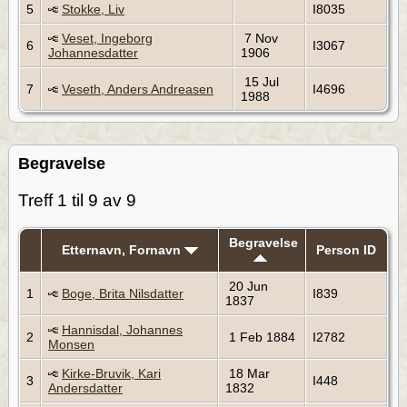
5
Stokke, Liv
I8035
Veset, Ingeborg
7 Nov
6
I3067
Johannesdatter
1906
15 Jul
7
Veseth, Anders Andreasen
I4696
1988
Begravelse
Treff 1 til 9 av 9
Begravelse
Etternavn, Fornavn
Person ID
20 Jun
1
Boge, Brita Nilsdatter
I839
1837
Hannisdal, Johannes
2
1 Feb 1884
I2782
Monsen
Kirke-Bruvik, Kari
18 Mar
3
I448
Andersdatter
1832