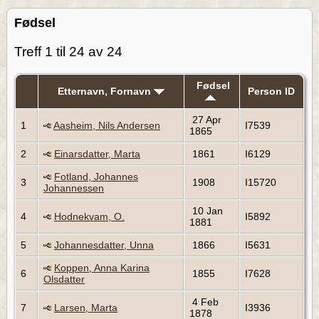
Fødsel
Treff 1 til 24 av 24
Fødsel
Etternavn, Fornavn
Person ID
27 Apr
1
Aasheim, Nils Andersen
I7539
1865
2
Einarsdatter, Marta
1861
I6129
Fotland, Johannes
3
1908
I15720
Johannessen
10 Jan
4
Hodnekvam, O.
I5892
1881
5
Johannesdatter, Unna
1866
I5631
Koppen, Anna Karina
6
1855
I7628
Olsdatter
4 Feb
7
Larsen, Marta
I3936
1878