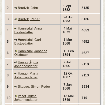
9 Apr
2
Brudvik, John
I3135
1882
24 Jun
3
Brudvik, Peder
I3136
1883
Hannisdal, Anna
4 Mai
4
I4653
Bastesdatter
1873
Hannisdal, Guri
1 Mar
5
I4652
Bastesdatter
1868
Hannisdal, Johanna
11 Feb
6
I4627
Olsdatter
1894
Haugo, Ågota
7 Jul
7
I2118
Johannesdatter
1805
Haugo, Marta
12 Okt
8
I2113
Johannesdatter
1807
7 Jun
9
Skauge, Simon Peder
I3934
1868
Veset, Britha
13 Mai
10
I719
Johannesdatter
1849