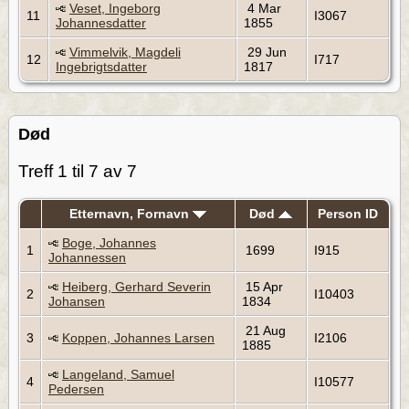
Veset, Ingeborg
4 Mar
11
I3067
Johannesdatter
1855
Vimmelvik, Magdeli
29 Jun
12
I717
Ingebrigtsdatter
1817
Død
Treff 1 til 7 av 7
Etternavn, Fornavn
Død
Person ID
Boge, Johannes
1
1699
I915
Johannessen
Heiberg, Gerhard Severin
15 Apr
2
I10403
Johansen
1834
21 Aug
3
Koppen, Johannes Larsen
I2106
1885
Langeland, Samuel
4
I10577
Pedersen