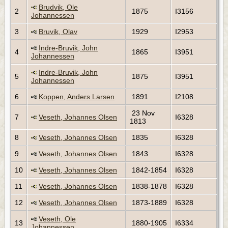
Brudvik, Ole
2
1875
I3156
Johannessen
3
Bruvik, Olav
1929
I2953
Indre-Bruvik, John
4
1865
I3951
Johannessen
Indre-Bruvik, John
5
1875
I3951
Johannessen
6
Koppen, Anders Larsen
1891
I2108
23 Nov
7
Veseth, Johannes Olsen
I6328
1813
8
Veseth, Johannes Olsen
1835
I6328
9
Veseth, Johannes Olsen
1843
I6328
10
Veseth, Johannes Olsen
1842-1854
I6328
11
Veseth, Johannes Olsen
1838-1878
I6328
12
Veseth, Johannes Olsen
1873-1889
I6328
Veseth, Ole
13
1880-1905
I6334
Johannessen