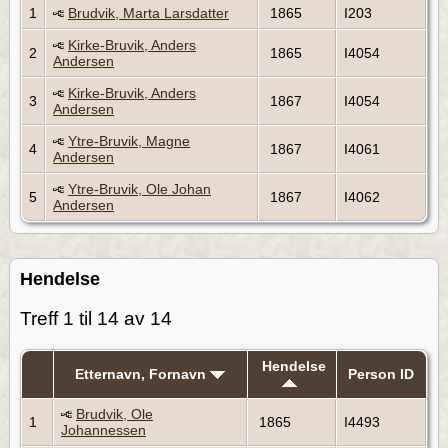
1
Brudvik, Marta Larsdatter
1865
I203
Kirke-Bruvik, Anders
2
1865
I4054
Andersen
Kirke-Bruvik, Anders
3
1867
I4054
Andersen
Ytre-Bruvik, Magne
4
1867
I4061
Andersen
Ytre-Bruvik, Ole Johan
5
1867
I4062
Andersen
Hendelse
Treff 1 til 14 av 14
Hendelse
Etternavn, Fornavn
Person ID
Brudvik, Ole
1
1865
I4493
Johannessen