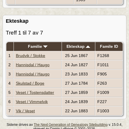
Ekteskap
Treff 1 til 7 av 7
Familie
Ekteskap
Famile ID
1
Brudvik / Stokke
25 Jun 1867
F1268
2
Hannisdal / Haugo
24 Jun 1827
F1011
3
Hannisdal / Haugo
23 Jun 1833
F905
4
Skulstad / Boge
27 Jun 1784
F263
5
Veset / Tostensdatter
27 Jun 1859
F1009
6
Veset / Vimmelvik
24 Jun 1839
F227
7
Vik / Veset
22 Jun 1883
F1003
Sidene drives av
The Next Generation of Genealogy Sitebuilding
v. 15.0.4,
skrevet av Darrin Lythgoe © 2001-2026.