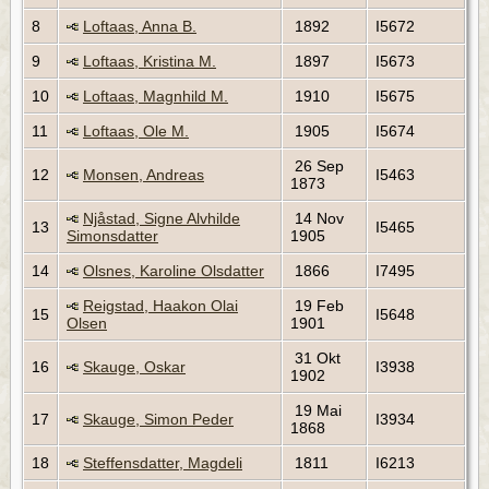
8
Loftaas, Anna B.
1892
I5672
9
Loftaas, Kristina M.
1897
I5673
10
Loftaas, Magnhild M.
1910
I5675
11
Loftaas, Ole M.
1905
I5674
26 Sep
12
Monsen, Andreas
I5463
1873
Njåstad, Signe Alvhilde
14 Nov
13
I5465
Simonsdatter
1905
14
Olsnes, Karoline Olsdatter
1866
I7495
Reigstad, Haakon Olai
19 Feb
15
I5648
Olsen
1901
31 Okt
16
Skauge, Oskar
I3938
1902
19 Mai
17
Skauge, Simon Peder
I3934
1868
18
Steffensdatter, Magdeli
1811
I6213