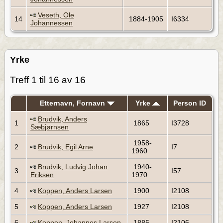
Veseth, Ole
14
1884-1905
I6334
Johannessen
Yrke
Treff 1 til 16 av 16
Etternavn, Fornavn
Yrke
Person ID
Brudvik, Anders
1
1865
I3728
Sæbjørnsen
1958-
2
Brudvik, Egil Arne
I7
1960
Brudvik, Ludvig Johan
1940-
3
I57
Eriksen
1970
4
Koppen, Anders Larsen
1900
I2108
5
Koppen, Anders Larsen
1927
I2108
6
Koppen, Johannes Larsen
1885
I2106