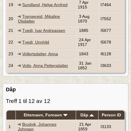
7 Apr
19
Sundland, Helge Arnfred
I7464
1915
Trengereid, Mikaline
3 Aug
20
I7552
Olsdatter
1870
21
Tvedt, Ivar Andreassen
1885
I5677
24 Apr
22
Tvedt, Unnhild
I5678
1917
23
Vollertsdatter, Anna
1843
I6128
31 Jan
24
Votlo, Anna Pettersdatter
I3633
1852
Dåp
Treff 1 til 12 av 12
Etternavn, Fornavn
Dåp
Person ID
Brudvik, Johannes
21 Apr
1
I3133
Johnsen
1859