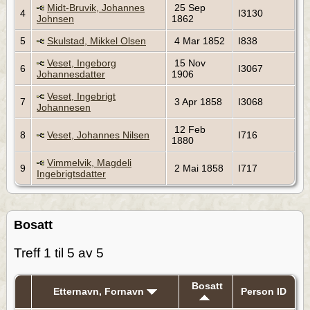
Midt-Bruvik, Johannes
25 Sep
4
I3130
Johnsen
1862
5
Skulstad, Mikkel Olsen
4 Mar 1852
I838
Veset, Ingeborg
15 Nov
6
I3067
Johannesdatter
1906
Veset, Ingebrigt
7
3 Apr 1858
I3068
Johannesen
12 Feb
8
Veset, Johannes Nilsen
I716
1880
Vimmelvik, Magdeli
9
2 Mai 1858
I717
Ingebrigtsdatter
Bosatt
Treff 1 til 5 av 5
Bosatt
Etternavn, Fornavn
Person ID