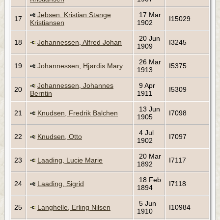
Jebsen, Kristian Stange
17 Mar
17
I15029
Kristiansen
1902
20 Jun
18
Johannessen, Alfred Johan
I3245
1909
26 Mar
19
Johannessen, Hjørdis Mary
I5375
1913
Johannessen, Johannes
9 Apr
20
I5309
Berntin
1911
13 Jun
21
Knudsen, Fredrik Balchen
I7098
1905
4 Jul
22
Knudsen, Otto
I7097
1902
20 Mar
23
Laading, Lucie Marie
I7117
1892
18 Feb
24
Laading, Sigrid
I7118
1894
5 Jun
25
Langhelle, Erling Nilsen
I10984
1910