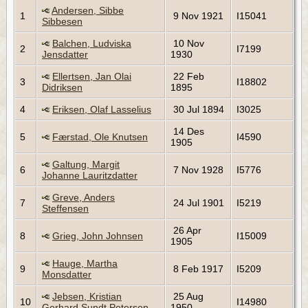
Andersen, Sibbe
1
9 Nov 1921
I15041
Sibbesen
Balchen, Ludviska
10 Nov
2
I7199
Jensdatter
1930
Ellertsen, Jan Olai
22 Feb
3
I18802
Didriksen
1895
4
Eriksen, Olaf Lasselius
30 Jul 1894
I3025
14 Des
5
Færstad, Ole Knutsen
I4590
1905
Galtung, Margit
6
7 Nov 1928
I5776
Johanne Lauritzdatter
Greve, Anders
7
24 Jul 1901
I5219
Steffensen
26 Apr
8
Grieg, John Johnsen
I15009
1905
Hauge, Martha
9
8 Feb 1917
I5209
Monsdatter
Jebsen, Kristian
25 Aug
10
I14980
Gerhard Sundt Petersen
1950