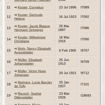
11
Kooter, Cornelius
23 Jul 1896
I7089
Kooter, Gertrude
12
16 Jul 1923
I7092
Helene
Kooter, Jacob Blaauw
25 Mai
13
I7086
Hermann Schwings
1887
Kooter, Wilhelmine
16 Mai
14
I7090
Christiane
1916
Mohr, Nancy Elisabeth
15
6 Feb 1905
I9707
Augustdatter
Müller, Elisabeth
25 Jun
16
I9709
Johansdatter
1913
Müller, Victor Hugo
17
20 Jul 1921
I9712
Johansen
Reimers, Lucie Barclay
25 Jan
18
I7101
de Tolly
1927
Reusch, Sophie
23 Mar
19
I18693
Ditlevsdatter
1926
Sommer, Marie
10 Jan