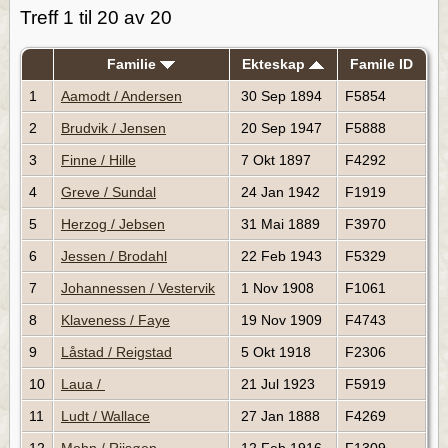
Treff 1 til 20 av 20
Familie
Ekteskap
Famile ID
1
Aamodt / Andersen
30 Sep 1894
F5854
2
Brudvik / Jensen
20 Sep 1947
F5888
3
Finne / Hille
7 Okt 1897
F4292
4
Greve / Sundal
24 Jan 1942
F1919
5
Herzog / Jebsen
31 Mai 1889
F3970
6
Jessen / Brodahl
22 Feb 1943
F5329
7
Johannessen / Vestervik
1 Nov 1908
F1061
8
Klaveness / Faye
19 Nov 1909
F4743
9
Låstad / Reigstad
5 Okt 1918
F2306
10
Laua /
21 Jul 1923
F5919
11
Ludt / Wallace
27 Jan 1888
F4269