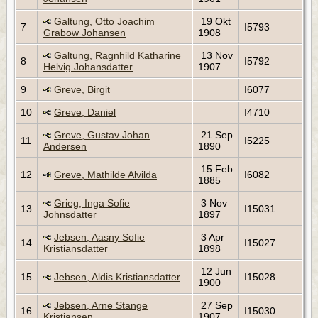
Galtung, Otto Joachim
19 Okt
7
I5793
Grabow Johansen
1908
Galtung, Ragnhild Katharine
13 Nov
8
I5792
Helvig Johansdatter
1907
9
Greve, Birgit
I6077
10
Greve, Daniel
I4710
Greve, Gustav Johan
21 Sep
11
I5225
Andersen
1890
15 Feb
12
Greve, Mathilde Alvilda
I6082
1885
Grieg, Inga Sofie
3 Nov
13
I15031
Johnsdatter
1897
Jebsen, Aasny Sofie
3 Apr
14
I15027
Kristiansdatter
1898
12 Jun
15
Jebsen, Aldis Kristiansdatter
I15028
1900
Jebsen, Arne Stange
27 Sep
16
I15030
Kristiansen
1907