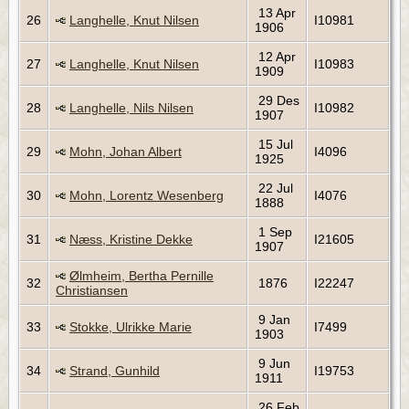
13 Apr
26
Langhelle, Knut Nilsen
I10981
1906
12 Apr
27
Langhelle, Knut Nilsen
I10983
1909
29 Des
28
Langhelle, Nils Nilsen
I10982
1907
15 Jul
29
Mohn, Johan Albert
I4096
1925
22 Jul
30
Mohn, Lorentz Wesenberg
I4076
1888
1 Sep
31
Næss, Kristine Dekke
I21605
1907
Ølmheim, Bertha Pernille
32
1876
I22247
Christiansen
9 Jan
33
Stokke, Ulrikke Marie
I7499
1903
9 Jun
34
Strand, Gunhild
I19753
1911
26 Feb