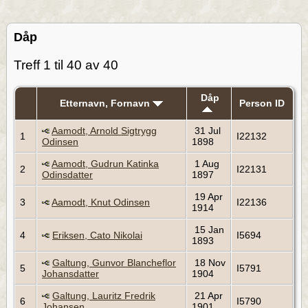
Dåp
Treff 1 til 40 av 40
Dåp
Etternavn, Fornavn
Person ID
Aamodt, Arnold Sigtrygg
31 Jul
1
I22132
Odinsen
1898
Aamodt, Gudrun Katinka
1 Aug
2
I22131
Odinsdatter
1897
19 Apr
3
Aamodt, Knut Odinsen
I22136
1914
15 Jan
4
Eriksen, Cato Nikolai
I5694
1893
Galtung, Gunvor Blancheflor
18 Nov
5
I5791
Johansdatter
1904
Galtung, Lauritz Fredrik
21 Apr
6
I5790
Johansen
1901