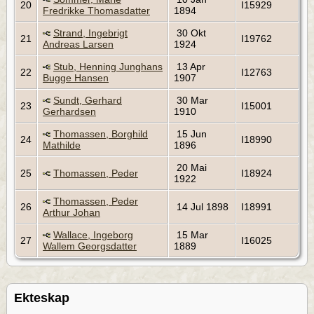
20
I15929
Fredrikke Thomasdatter
1894
Strand, Ingebrigt
30 Okt
21
I19762
Andreas Larsen
1924
Stub, Henning Junghans
13 Apr
22
I12763
Bugge Hansen
1907
Sundt, Gerhard
30 Mar
23
I15001
Gerhardsen
1910
Thomassen, Borghild
15 Jun
24
I18990
Mathilde
1896
20 Mai
25
Thomassen, Peder
I18924
1922
Thomassen, Peder
26
14 Jul 1898
I18991
Arthur Johan
Wallace, Ingeborg
15 Mar
27
I16025
Wallem Georgsdatter
1889
Ekteskap