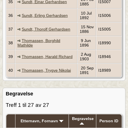
35
Sundt, Einar Gerhardsen
I15007
1885
10 Jul
36
Sundt, Erling Gerhardsen
I15006
1892
15 Nov
37
Sundt, Thorolf Gerhardsen
I15005
1886
Thomassen, Borghild
9 Jun
38
I18990
Mathilde
1896
2 Aug
39
Thomassen, Harald Richard
I18946
1903
20 Sep
40
Thomassen, Trygve Nikolai
I18989
1891
Begravelse
Treff 1 til 27 av 27
Begravelse
Etternavn, Fornavn
Person ID