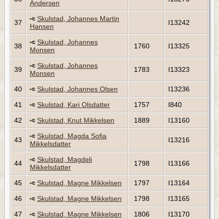
Andersen
Skulstad, Johannes Martin
37
I13242
Hansen
Skulstad, Johannes
38
1760
I13325
Monsen
Skulstad, Johannes
39
1783
I13323
Monsen
40
Skulstad, Johannes Olsen
I13236
41
Skulstad, Kari Olsdatter
1757
I840
42
Skulstad, Knut Mikkelsen
1889
I13160
Skulstad, Magda Sofia
43
I13216
Mikkelsdatter
Skulstad, Magdeli
44
1798
I13166
Mikkelsdatter
45
Skulstad, Magne Mikkelsen
1797
I13164
46
Skulstad, Magne Mikkelsen
1798
I13165
47
Skulstad, Magne Mikkelsen
1806
I13170