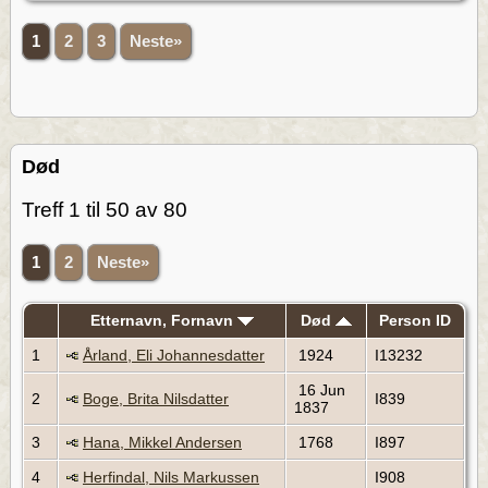
1
2
3
Neste»
Død
Treff 1 til 50 av 80
1
2
Neste»
Etternavn, Fornavn
Død
Person ID
1
Årland, Eli Johannesdatter
1924
I13232
16 Jun
2
Boge, Brita Nilsdatter
I839
1837
3
Hana, Mikkel Andersen
1768
I897
4
Herfindal, Nils Markussen
I908