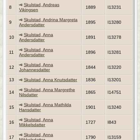
Skulstad, Andreas
8
1889
I13231
Vikingsen
Skulstad, Andrina Margreta
9
1895
I13280
Andersdatter
Skulstad, Anna
10
1891
I13278
Andersdatter
Skulstad, Anna
11
1896
I13281
Andersdatter
Skulstad, Anna
12
1844
I13220
Johannesdatter
13
Skulstad, Anna Knutsdatter
1836
I13201
Skulstad, Anna Margrethe
14
1865
I14751
Nilsdatter
Skulstad, Anna Mathilda
15
1901
I13240
Hansdatter
Skulstad, Anna
16
1727
I843
Mikkelsdatter
Skulstad, Anna
17
1790
I13159
Mikkelsdatter