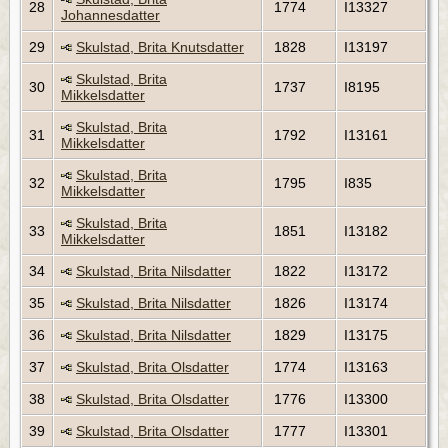
28
1774
I13327
Johannesdatter
29
Skulstad, Brita Knutsdatter
1828
I13197
Skulstad, Brita
30
1737
I8195
Mikkelsdatter
Skulstad, Brita
31
1792
I13161
Mikkelsdatter
Skulstad, Brita
32
1795
I835
Mikkelsdatter
Skulstad, Brita
33
1851
I13182
Mikkelsdatter
34
Skulstad, Brita Nilsdatter
1822
I13172
35
Skulstad, Brita Nilsdatter
1826
I13174
36
Skulstad, Brita Nilsdatter
1829
I13175
37
Skulstad, Brita Olsdatter
1774
I13163
38
Skulstad, Brita Olsdatter
1776
I13300
39
Skulstad, Brita Olsdatter
1777
I13301