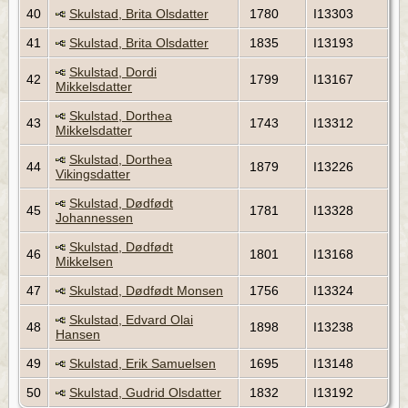
40
Skulstad, Brita Olsdatter
1780
I13303
41
Skulstad, Brita Olsdatter
1835
I13193
Skulstad, Dordi
42
1799
I13167
Mikkelsdatter
Skulstad, Dorthea
43
1743
I13312
Mikkelsdatter
Skulstad, Dorthea
44
1879
I13226
Vikingsdatter
Skulstad, Dødfødt
45
1781
I13328
Johannessen
Skulstad, Dødfødt
46
1801
I13168
Mikkelsen
47
Skulstad, Dødfødt Monsen
1756
I13324
Skulstad, Edvard Olai
48
1898
I13238
Hansen
49
Skulstad, Erik Samuelsen
1695
I13148
50
Skulstad, Gudrid Olsdatter
1832
I13192