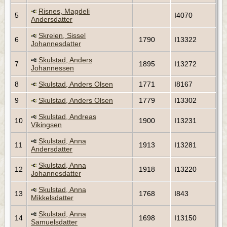
Risnes, Magdeli
5
I4070
Andersdatter
Skreien, Sissel
6
1790
I13322
Johannesdatter
Skulstad, Anders
7
1895
I13272
Johannessen
8
Skulstad, Anders Olsen
1771
I8167
9
Skulstad, Anders Olsen
1779
I13302
Skulstad, Andreas
10
1900
I13231
Vikingsen
Skulstad, Anna
11
1913
I13281
Andersdatter
Skulstad, Anna
12
1918
I13220
Johannesdatter
Skulstad, Anna
13
1768
I843
Mikkelsdatter
Skulstad, Anna
14
1698
I13150
Samuelsdatter