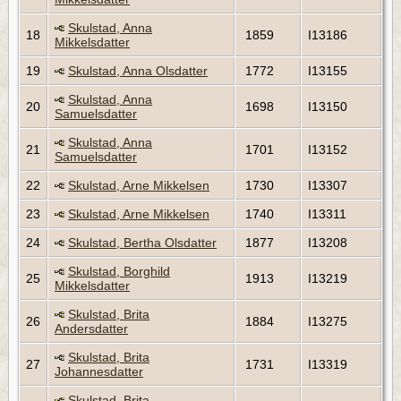
Skulstad, Anna
18
1859
I13186
Mikkelsdatter
19
Skulstad, Anna Olsdatter
1772
I13155
Skulstad, Anna
20
1698
I13150
Samuelsdatter
Skulstad, Anna
21
1701
I13152
Samuelsdatter
22
Skulstad, Arne Mikkelsen
1730
I13307
23
Skulstad, Arne Mikkelsen
1740
I13311
24
Skulstad, Bertha Olsdatter
1877
I13208
Skulstad, Borghild
25
1913
I13219
Mikkelsdatter
Skulstad, Brita
26
1884
I13275
Andersdatter
Skulstad, Brita
27
1731
I13319
Johannesdatter
Skulstad, Brita