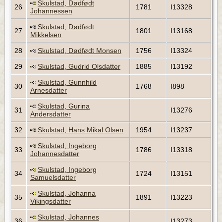
Skulstad, Dødfødt
26
1781
I13328
Johannessen
Skulstad, Dødfødt
27
1801
I13168
Mikkelsen
28
Skulstad, Dødfødt Monsen
1756
I13324
29
Skulstad, Gudrid Olsdatter
1885
I13192
Skulstad, Gunnhild
30
1768
I898
Arnesdatter
Skulstad, Gurina
31
I13276
Andersdatter
32
Skulstad, Hans Mikal Olsen
1954
I13237
Skulstad, Ingeborg
33
1786
I13318
Johannesdatter
Skulstad, Ingeborg
34
1724
I13151
Samuelsdatter
Skulstad, Johanna
35
1891
I13223
Vikingsdatter
Skulstad, Johannes
36
I13273