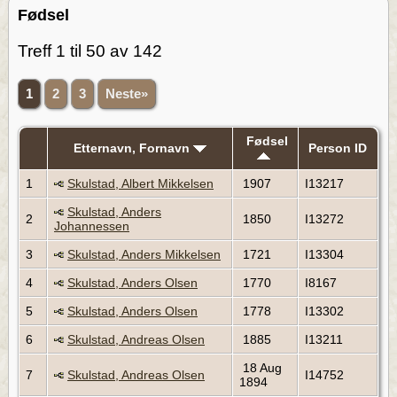
Fødsel
Treff 1 til 50 av 142
1
2
3
Neste»
Fødsel
Etternavn, Fornavn
Person ID
1
Skulstad, Albert Mikkelsen
1907
I13217
Skulstad, Anders
2
1850
I13272
Johannessen
3
Skulstad, Anders Mikkelsen
1721
I13304
4
Skulstad, Anders Olsen
1770
I8167
5
Skulstad, Anders Olsen
1778
I13302
6
Skulstad, Andreas Olsen
1885
I13211
18 Aug
7
Skulstad, Andreas Olsen
I14752
1894