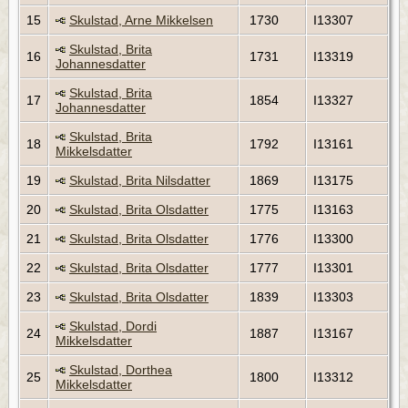
15
Skulstad, Arne Mikkelsen
1730
I13307
Skulstad, Brita
16
1731
I13319
Johannesdatter
Skulstad, Brita
17
1854
I13327
Johannesdatter
Skulstad, Brita
18
1792
I13161
Mikkelsdatter
19
Skulstad, Brita Nilsdatter
1869
I13175
20
Skulstad, Brita Olsdatter
1775
I13163
21
Skulstad, Brita Olsdatter
1776
I13300
22
Skulstad, Brita Olsdatter
1777
I13301
23
Skulstad, Brita Olsdatter
1839
I13303
Skulstad, Dordi
24
1887
I13167
Mikkelsdatter
Skulstad, Dorthea
25
1800
I13312
Mikkelsdatter