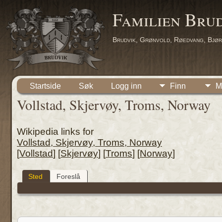
Familien Bru
Brudvik, Grønvold, Røedvang, Bjør
Startside
Søk
Logg inn
Finn
M
Vollstad, Skjervøy, Troms, Norway
Wikipedia links for
Vollstad, Skjervøy, Troms, Norway
[
Vollstad
] [
Skjervøy
] [
Troms
] [
Norway
]
Sted
Foreslå