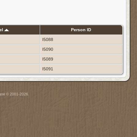
el
Person ID
I5088
I5090
I5089
I5091
thgoe © 2001-2026.