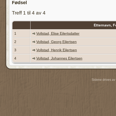
Fødsel
Treff 1 til 4 av 4
Etternavn, 
1
Vollstad, Elise Eilertsdatter
2
Vollstad, Georg Eilertsen
3
Vollstad, Henrik Eilertsen
4
Vollstad, Johannes Eilertsen
Sidene drives av