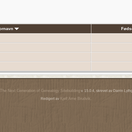
Fornavn
Føds
The Next Generation of Genealogy Sitebuilding
v. 15.0.4, skrevet av Darrin Ly
Kjell Arne Brudvik
Redigert av
.