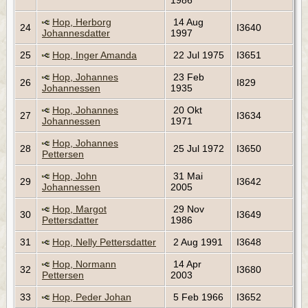
1986
Hop, Herborg
14 Aug
24
I3640
Johannesdatter
1997
25
Hop, Inger Amanda
22 Jul 1975
I3651
Hop, Johannes
23 Feb
26
I829
Johannessen
1935
Hop, Johannes
20 Okt
27
I3634
Johannessen
1971
Hop, Johannes
28
25 Jul 1972
I3650
Pettersen
Hop, John
31 Mai
29
I3642
Johannessen
2005
Hop, Margot
29 Nov
30
I3649
Pettersdatter
1986
31
Hop, Nelly Pettersdatter
2 Aug 1991
I3648
Hop, Normann
14 Apr
32
I3680
Pettersen
2003
33
Hop, Peder Johan
5 Feb 1966
I3652