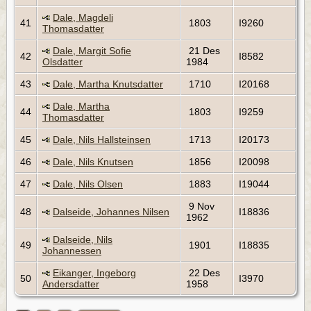
Dale, Magdeli
41
1803
I9260
Thomasdatter
Dale, Margit Sofie
21 Des
42
I8582
Olsdatter
1984
43
Dale, Martha Knutsdatter
1710
I20168
Dale, Martha
44
1803
I9259
Thomasdatter
45
Dale, Nils Hallsteinsen
1713
I20173
46
Dale, Nils Knutsen
1856
I20098
47
Dale, Nils Olsen
1883
I19044
9 Nov
48
Dalseide, Johannes Nilsen
I18836
1962
Dalseide, Nils
49
1901
I18835
Johannessen
Eikanger, Ingeborg
22 Des
50
I3970
Andersdatter
1958