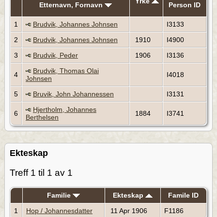
Yrke
Etternavn, Fornavn
Person ID
1
Brudvik, Johannes Johnsen
I3133
2
Brudvik, Johannes Johnsen
1910
I4900
3
Brudvik, Peder
1906
I3136
Brudvik, Thomas Olai
4
I4018
Johnsen
5
Bruvik, John Johannessen
I3131
Hjertholm, Johannes
6
1884
I3741
Berthelsen
Ekteskap
Treff 1 til 1 av 1
Familie
Ekteskap
Famile ID
1
Hop / Johannesdatter
11 Apr 1906
F1186