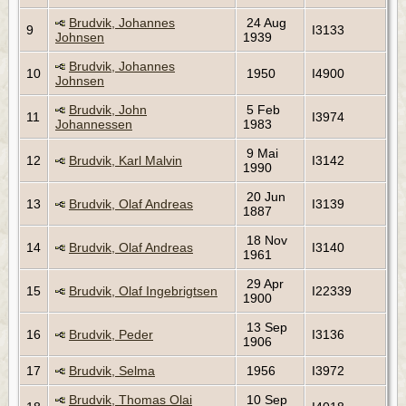
Brudvik, Johannes
24 Aug
9
I3133
Johnsen
1939
Brudvik, Johannes
10
1950
I4900
Johnsen
Brudvik, John
5 Feb
11
I3974
Johannessen
1983
9 Mai
12
Brudvik, Karl Malvin
I3142
1990
20 Jun
13
Brudvik, Olaf Andreas
I3139
1887
18 Nov
14
Brudvik, Olaf Andreas
I3140
1961
29 Apr
15
Brudvik, Olaf Ingebrigtsen
I22339
1900
13 Sep
16
Brudvik, Peder
I3136
1906
17
Brudvik, Selma
1956
I3972
Brudvik, Thomas Olai
10 Sep