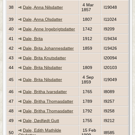
4 Mar
38
Dale, Anna Nilsdatter
I19048
1857
39
Dale, Anna Olsdatter
1807
I11024
40
Dale, Anne Ingebrigtsdatter
1742
I9209
41
Dale, Brita
1912
I19434
42
Dale, Brita Johannesdatter
1859
I19426
43
Dale, Brita Knutsdatter
I20094
44
Dale, Brita Nilsdatter
1809
I20103
4 Sep
45
Dale, Brita Nilsdatter
I19049
1859
46
Dale, Britha Ivarsdatter
1765
I8089
47
Dale, Britha Thomasdatter
1789
I9257
48
Dale, Britha Thomasdatter
1792
I9258
49
Dale, Dødfødt Gutt
1755
I9212
Dale, Edith Mathilde
15 Feb
50
I8585