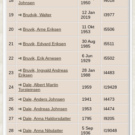
18
I4018
Johnsen
1950
12 Jan
19
Brudvik, Walter
I3977
2019
11 Okt
20
Bruvik, Arne Eriksen
I5506
1953
30 Aug
21
Bruvik, Edvard Eriksen
I5511
1985
6 Jun
22
Bruvik, Erik Arnesen
I5502
1929
Bruvik, Ingvald Andreas
28 Jan
23
I4483
Eriksen
1988
Dale, Albert Martin
24
1959
I19428
Torsteinsen
25
Dale, Anders Johnsen
1941
I4473
26
Dale, Andreas Johnsen
1953
I4474
27
Dale, Anna Haldorsdatter
1795
I9205
5 Sep
28
Dale, Anna Nilsdatter
I19048
1936