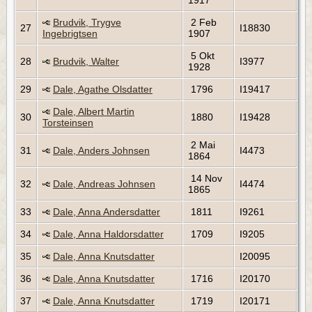
1917
Brudvik, Trygve
2 Feb
27
I18830
Ingebrigtsen
1907
5 Okt
28
Brudvik, Walter
I3977
1928
29
Dale, Agathe Olsdatter
1796
I19417
Dale, Albert Martin
30
1880
I19428
Torsteinsen
2 Mai
31
Dale, Anders Johnsen
I4473
1864
14 Nov
32
Dale, Andreas Johnsen
I4474
1865
33
Dale, Anna Andersdatter
1811
I9261
34
Dale, Anna Haldorsdatter
1709
I9205
35
Dale, Anna Knutsdatter
I20095
36
Dale, Anna Knutsdatter
1716
I20170
37
Dale, Anna Knutsdatter
1719
I20171