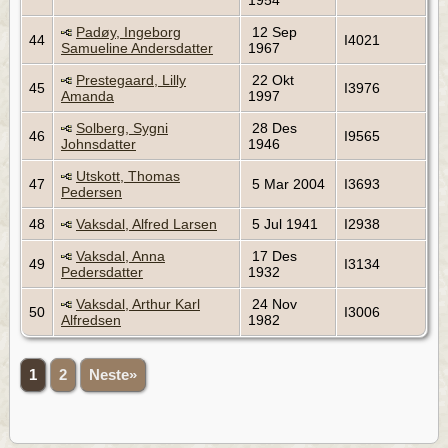
1954
Padøy, Ingeborg
12 Sep
44
I4021
Samueline Andersdatter
1967
Prestegaard, Lilly
22 Okt
45
I3976
Amanda
1997
Solberg, Sygni
28 Des
46
I9565
Johnsdatter
1946
Utskott, Thomas
47
5 Mar 2004
I3693
Pedersen
48
Vaksdal, Alfred Larsen
5 Jul 1941
I2938
Vaksdal, Anna
17 Des
49
I3134
Pedersdatter
1932
Vaksdal, Arthur Karl
24 Nov
50
I3006
Alfredsen
1982
1
2
Neste»