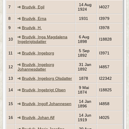
14 Aug
7
Brudvik, Egil
I4027
1924
8
Brudvik, Erna
1931
I3979
9
Brudvik, H.
I3978
Brudvik, Inga Magdalena
6 Aug
10
I18828
Ingebrigtsdatter
1898
5 Sep
11
Brudvik, Ingeborg
I3971
1892
Brudvik, Ingeborg
31 Jan
12
I4857
Johannesdatter
1892
13
Brudvik, Ingeborg Olsdatter
1878
I22342
9 Mai
14
Brudvik, Ingebrigt Olsen
I18825
1874
14 Jan
15
Brudvik, Ingolf Johannesen
I4858
1896
14 Jun
16
Brudvik, Johan Alf
I4025
1919