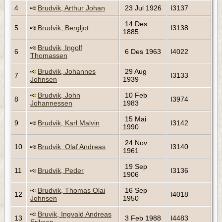
4
Brudvik, Arthur Johan
23 Jul 1926
I3137
14 Des
5
Brudvik, Bergljot
I3138
1885
Brudvik, Ingolf
6
6 Des 1963
I4022
Thomassen
Brudvik, Johannes
29 Aug
7
I3133
Johnsen
1939
Brudvik, John
10 Feb
8
I3974
Johannessen
1983
15 Mai
9
Brudvik, Karl Malvin
I3142
1990
24 Nov
10
Brudvik, Olaf Andreas
I3140
1961
19 Sep
11
Brudvik, Peder
I3136
1906
Brudvik, Thomas Olai
16 Sep
12
I4018
Johnsen
1950
Bruvik, Ingvald Andreas
13
3 Feb 1988
I4483