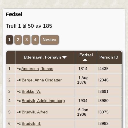
Fødsel
Treff 1 til 50 av 185
1
2
3
4
Neste»
Fødsel
Etternavn, Fornavn
Person ID
1
Andersen, Tomas
1814
I4435
1 Aug
2
Berge, Anna Olsdatter
I2946
1876
3
Brekke, W.
I3691
4
Brudvik, Adele Ingeborg
1934
I3980
6 Jan
5
Brudvik, Alfred
I3975
1906
6
Brudvik, B.
I3982