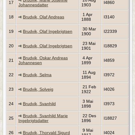
Brudvik, Marie Josefine
20 Aug
17
I4860
Johannesdatter
1903
1 Apr
18
Brudvik, Olaf Andreas
I3140
1888
30 Mar
19
Brudvik, Olaf Ingebrigtsen
I22339
1900
23 Mai
20
Brudvik, Olaf Ingebrigtsen
I18829
1901
Brudvik, Oskar Andreas
4 Apr
21
I4859
Johannesen
1899
11 Aug
22
Brudvik, Selma
I3972
1894
21 Feb
23
Brudvik, Solveig
I4026
1922
3 Mai
24
Brudvik, Svanhild
I3973
1898
Brudvik, Svanhild Marie
22 Des
25
I18827
Ingebrigtsdatter
1896
9 Mai
26
Brudvik, Thorvald Sigurd
I4024