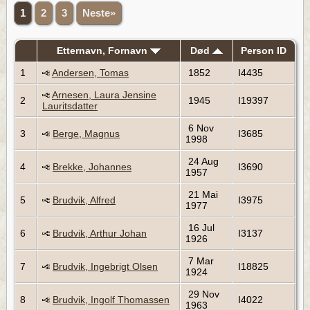
1
2
3
Neste»
Etternavn, Fornavn
Død
Person ID
1
Andersen, Tomas
1852
I4435
Arnesen, Laura Jensine
2
1945
I19397
Lauritsdatter
6 Nov
3
Berge, Magnus
I3685
1998
24 Aug
4
Brekke, Johannes
I3690
1957
21 Mai
5
Brudvik, Alfred
I3975
1977
16 Jul
6
Brudvik, Arthur Johan
I3137
1926
7 Mar
7
Brudvik, Ingebrigt Olsen
I18825
1924
29 Nov
8
Brudvik, Ingolf Thomassen
I4022
1963