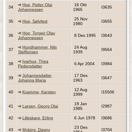
Hop, Petter Olai
16 Okt
34
I3635
Johannessen
1965
25 Nov
35
Hop, Sølvfest
I3655
1980
Hop, Torgeir Olav
36
8 Des 1995
I3643
Johannessen
Hundhammer, Nils
24 Aug
37
I9564
Steffensen
1939
Ivarhus, Thea
38
6 Apr 2004
I3984
Pedersdatter
Johannesdatter,
17 Des
39
I3647
Johanna Maria
1963
12 Aug
40
Kvamme, Karsten
I15506
1999
19 Jan
41
Larsen, Georg Olai
I2987
1985
42
Lilleskare, Erling
6 Jun 1978
I3686
23 Des
43
Myking, Dagny
I3704