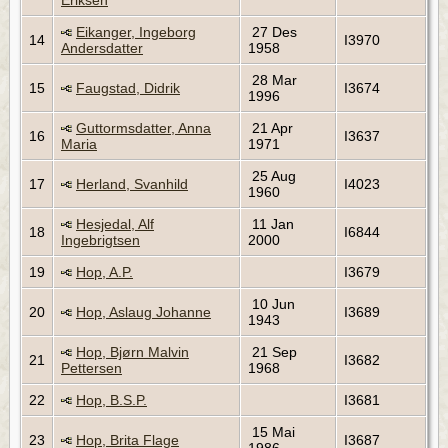
Eriksen
Eikanger, Ingeborg
27 Des
14
I3970
Andersdatter
1958
28 Mar
15
Faugstad, Didrik
I3674
1996
Guttormsdatter, Anna
21 Apr
16
I3637
Maria
1971
25 Aug
17
Herland, Svanhild
I4023
1960
Hesjedal, Alf
11 Jan
18
I6844
Ingebrigtsen
2000
19
Hop, A.P.
I3679
10 Jun
20
Hop, Aslaug Johanne
I3689
1943
Hop, Bjørn Malvin
21 Sep
21
I3682
Pettersen
1968
22
Hop, B.S.P.
I3681
15 Mai
23
Hop, Brita Flage
I3687