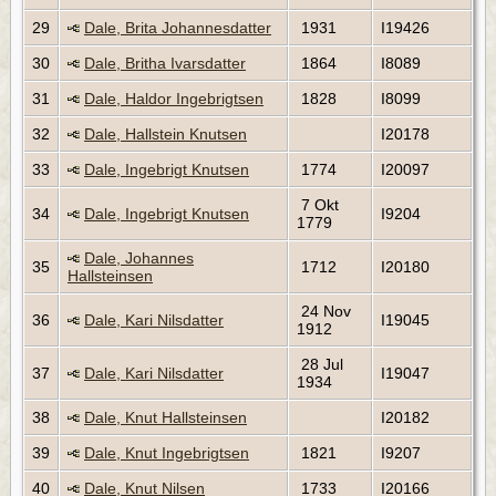
29
Dale, Brita Johannesdatter
1931
I19426
30
Dale, Britha Ivarsdatter
1864
I8089
31
Dale, Haldor Ingebrigtsen
1828
I8099
32
Dale, Hallstein Knutsen
I20178
33
Dale, Ingebrigt Knutsen
1774
I20097
7 Okt
34
Dale, Ingebrigt Knutsen
I9204
1779
Dale, Johannes
35
1712
I20180
Hallsteinsen
24 Nov
36
Dale, Kari Nilsdatter
I19045
1912
28 Jul
37
Dale, Kari Nilsdatter
I19047
1934
38
Dale, Knut Hallsteinsen
I20182
39
Dale, Knut Ingebrigtsen
1821
I9207
40
Dale, Knut Nilsen
1733
I20166