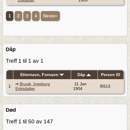
Olsdatter
1909
1
2
3
4
Neste»
Dåp
Treff 1 til 1 av 1
Etternavn, Fornavn
Dåp
Person ID
Bruvik, Ingeborg
11 Jan
1
I5513
Eriksdatter
1904
Død
Treff 1 til 50 av 147