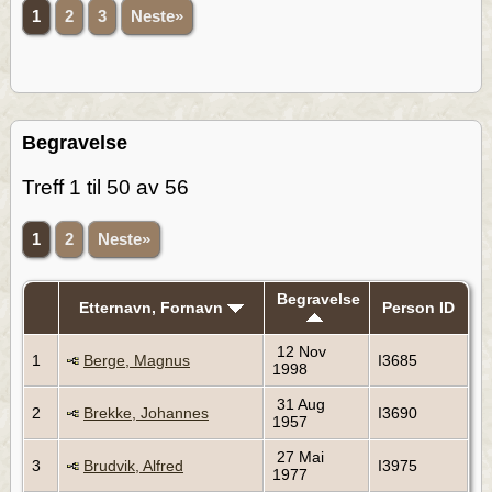
1
2
3
Neste»
Begravelse
Treff 1 til 50 av 56
1
2
Neste»
Begravelse
Etternavn, Fornavn
Person ID
12 Nov
1
Berge, Magnus
I3685
1998
31 Aug
2
Brekke, Johannes
I3690
1957
27 Mai
3
Brudvik, Alfred
I3975
1977