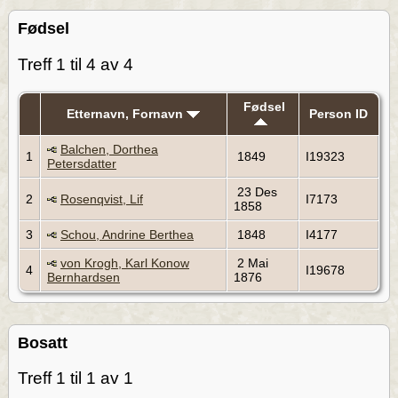
Fødsel
Treff 1 til 4 av 4
Fødsel
Etternavn, Fornavn
Person ID
Balchen, Dorthea
1
1849
I19323
Petersdatter
23 Des
2
Rosenqvist, Lif
I7173
1858
3
Schou, Andrine Berthea
1848
I4177
von Krogh, Karl Konow
2 Mai
4
I19678
Bernhardsen
1876
Bosatt
Treff 1 til 1 av 1