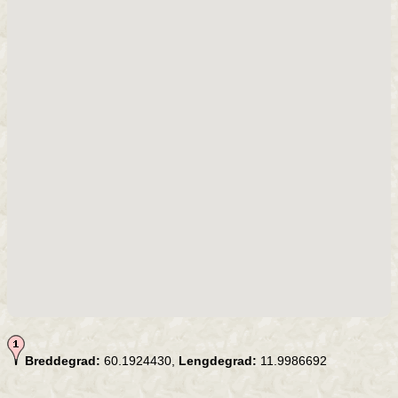
Breddegrad:
60.1924430,
Lengdegrad:
11.9986692