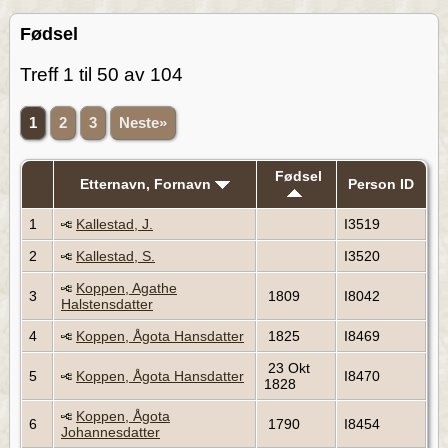
Fødsel
Treff 1 til 50 av 104
1
2
3
Neste»
Fødsel
Etternavn, Fornavn
Person ID
1
Kallestad, J.
I3519
2
Kallestad, S.
I3520
Koppen, Agathe
3
1809
I8042
Halstensdatter
4
Koppen, Ågota Hansdatter
1825
I8469
23 Okt
5
Koppen, Ågota Hansdatter
I8470
1828
Koppen, Ågota
6
1790
I8454
Johannesdatter