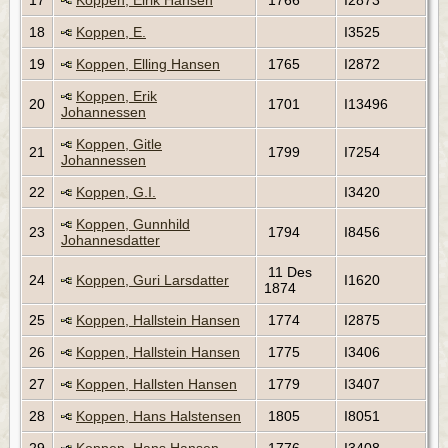
17
Koppen, Eirik Hansen
1766
I2873
18
Koppen, E.
I3525
19
Koppen, Elling Hansen
1765
I2872
Koppen, Erik
20
1701
I13496
Johannessen
Koppen, Gitle
21
1799
I7254
Johannessen
22
Koppen, G.I.
I3420
Koppen, Gunnhild
23
1794
I8456
Johannesdatter
11 Des
24
Koppen, Guri Larsdatter
I1620
1874
25
Koppen, Hallstein Hansen
1774
I2875
26
Koppen, Hallstein Hansen
1775
I3406
27
Koppen, Hallsten Hansen
1779
I3407
28
Koppen, Hans Halstensen
1805
I8051