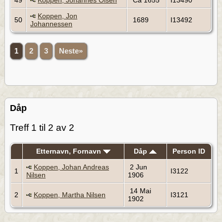
49
Koppen, Johannes Olsen
Ca 1655
I13490
Koppen, Jon
50
1689
I13492
Johannessen
1
2
3
Neste»
Dåp
Treff 1 til 2 av 2
Etternavn, Fornavn
Dåp
Person ID
Koppen, Johan Andreas
2 Jun
1
I3122
Nilsen
1906
14 Mai
2
Koppen, Martha Nilsen
I3121
1902