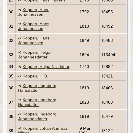
29
Koppen, Hans Hansen
1776
I3408
Koppen, Hans
30
1792
I8455
Johannessen
Koppen, Hans
31
1813
I8492
Johannessen
Koppen, Hans
32
1849
I8488
Johannessen
Koppen, Helga
33
1694
I13494
Johannesdatter
34
Koppen, Helga Nilsdatter
1740
I2882
35
Koppen, H.O.
I3421
Koppen, Ingeborg
36
1819
I8466
Hansdatter
Koppen, Ingeborg
37
1823
I8468
Hansdatter
Koppen, Ingeborg
38
1819
I8479
Johannesdatter
Koppen, Johan Andreas
9 Mai
39
I3122