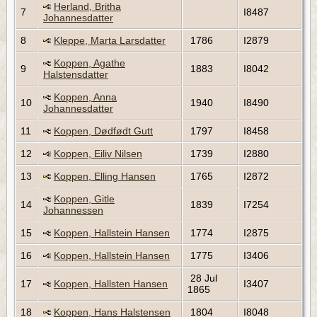
Herland, Britha
7
I8487
Johannesdatter
8
Kleppe, Marta Larsdatter
1786
I2879
Koppen, Agathe
9
1883
I8042
Halstensdatter
Koppen, Anna
10
1940
I8490
Johannesdatter
11
Koppen, Dødfødt Gutt
1797
I8458
12
Koppen, Eiliv Nilsen
1739
I2880
13
Koppen, Elling Hansen
1765
I2872
Koppen, Gitle
14
1839
I7254
Johannessen
15
Koppen, Hallstein Hansen
1774
I2875
16
Koppen, Hallstein Hansen
1775
I3406
28 Jul
17
Koppen, Hallsten Hansen
I3407
1865
18
Koppen, Hans Halstensen
1804
I8048