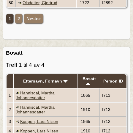
50
Olsdatter, Gjertrud
1722
I2892
1
2
Neste»
Bosatt
Treff 1 til 4 av 4
Bosatt
Etternavn, Fornavn
Person ID
Hannisdal, Martha
1
1865
I713
Johannesdatter
Hannisdal, Martha
2
1910
I713
Johannesdatter
3
Koppen, Lars Nilsen
1865
I712
4
Koppen, Lars Nilsen
1910
I712