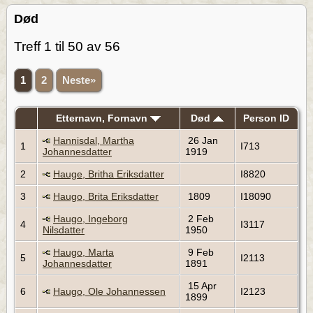
Død
Treff 1 til 50 av 56
1
2
Neste»
Etternavn, Fornavn
Død
Person ID
Hannisdal, Martha
26 Jan
1
I713
Johannesdatter
1919
2
Hauge, Britha Eriksdatter
I8820
3
Haugo, Brita Eriksdatter
1809
I18090
Haugo, Ingeborg
2 Feb
4
I3117
Nilsdatter
1950
Haugo, Marta
9 Feb
5
I2113
Johannesdatter
1891
15 Apr
6
Haugo, Ole Johannessen
I2123
1899