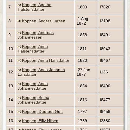
Koppen, Agothe
7
1809
I7626
Halstensdatter
1 Aug
8
Koppen, Anders Larsen
I2108
1872
Koppen, Andreas
9
1858
I8491
Johannessen
Koppen, Anna
10
1811
I8043
Halstensdatter
11
Koppen, Anna Hansdatter
1820
I8467
Koppen, Anna Johanna
27 Jan
12
I136
Larsdatter
1877
Koppen, Anna
13
1854
I8490
Johannesdatter
Koppen, Britha
14
1816
I8477
Johannesdatter
15
Koppen, Dødfødt Gutt
1797
I8458
16
Koppen, Eiliv Nilsen
1739
I2880