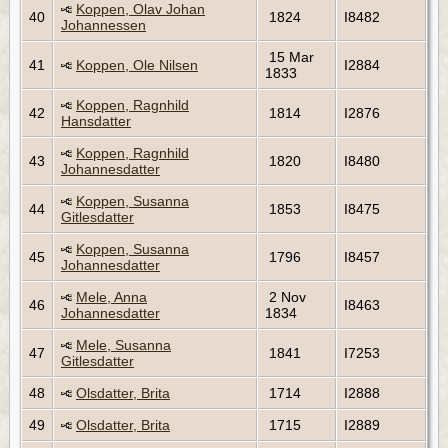
Koppen, Olav Johan
40
1824
I8482
Johannessen
15 Mar
41
Koppen, Ole Nilsen
I2884
1833
Koppen, Ragnhild
42
1814
I2876
Hansdatter
Koppen, Ragnhild
43
1820
I8480
Johannesdatter
Koppen, Susanna
44
1853
I8475
Gitlesdatter
Koppen, Susanna
45
1796
I8457
Johannesdatter
Mele, Anna
2 Nov
46
I8463
Johannesdatter
1834
Mele, Susanna
47
1841
I7253
Gitlesdatter
48
Olsdatter, Brita
1714
I2888
49
Olsdatter, Brita
1715
I2889