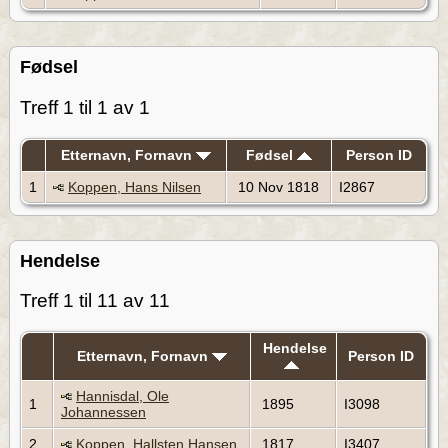
Fødsel
Treff 1 til 1 av 1
Etternavn, Fornavn
Fødsel
Person ID
1
Koppen, Hans Nilsen
10 Nov 1818
I2867
Hendelse
Treff 1 til 11 av 11
Hendelse
Etternavn, Fornavn
Person ID
Hannisdal, Ole
1
1895
I3098
Johannessen
2
Koppen, Hallsten Hansen
1817
I3407