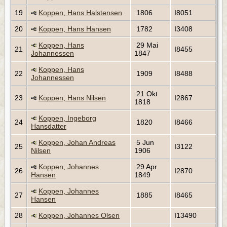
19
Koppen, Hans Halstensen
1806
I8051
20
Koppen, Hans Hansen
1782
I3408
Koppen, Hans
29 Mai
21
I8455
Johannessen
1847
Koppen, Hans
22
1909
I8488
Johannessen
21 Okt
23
Koppen, Hans Nilsen
I2867
1818
Koppen, Ingeborg
24
1820
I8466
Hansdatter
Koppen, Johan Andreas
5 Jun
25
I3122
Nilsen
1906
Koppen, Johannes
29 Apr
26
I2870
Hansen
1849
Koppen, Johannes
27
1885
I8465
Hansen
28
Koppen, Johannes Olsen
I13490