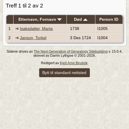
Treff 1 til 2 av 2
Etternavn, Fornavn
Død
Person ID
1
Isaksdatter, Marta
1738
I1005
2
Janson, Torkel
3 Des 1724
I1004
Sidene drives av
The Next Generation of Genealogy Sitebuilding
v. 15.0.4,
skrevet av Darrin Lythgoe © 2001-2026.
Redigert av
Kjell Arne Brudvik
.
Bytt til standard nettsted