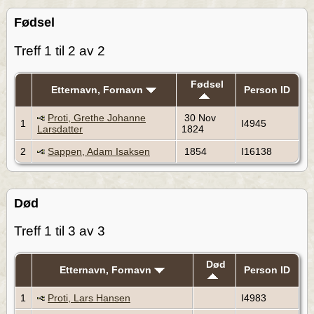
Fødsel
Treff 1 til 2 av 2
Fødsel
Etternavn, Fornavn
Person ID
Proti, Grethe Johanne
30 Nov
1
I4945
Larsdatter
1824
2
Sappen, Adam Isaksen
1854
I16138
Død
Treff 1 til 3 av 3
Død
Etternavn, Fornavn
Person ID
1
Proti, Lars Hansen
I4983