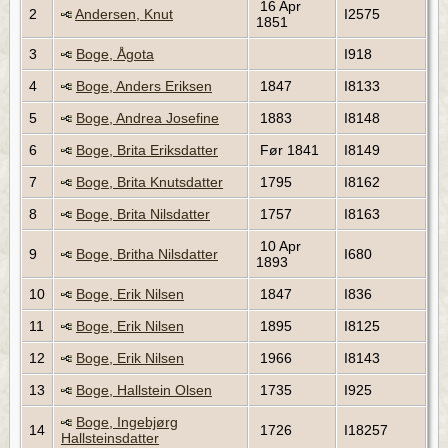
16 Apr
2
Andersen, Knut
I2575
1851
3
Boge, Ågota
I918
4
Boge, Anders Eriksen
1847
I8133
5
Boge, Andrea Josefine
1883
I8148
6
Boge, Brita Eriksdatter
Før 1841
I8149
7
Boge, Brita Knutsdatter
1795
I8162
8
Boge, Brita Nilsdatter
1757
I8163
10 Apr
9
Boge, Britha Nilsdatter
I680
1893
10
Boge, Erik Nilsen
1847
I836
11
Boge, Erik Nilsen
1895
I8125
12
Boge, Erik Nilsen
1966
I8143
13
Boge, Hallstein Olsen
1735
I925
Boge, Ingebjørg
14
1726
I18257
Hallsteinsdatter