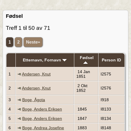
Fødsel
Treff 1 til 50 av 71
1
2
Neste»
Fødsel
Etternavn, Fornavn
Person ID
14 Jan
1
Andersen, Knut
I2575
1851
2 Okt
2
Andersen, Knut
I2576
1852
3
Boge, Ågota
I918
4
Boge, Anders Eriksen
1845
I8133
5
Boge, Anders Eriksen
1847
I8134
6
Boge, Andrea Josefine
1883
I8148