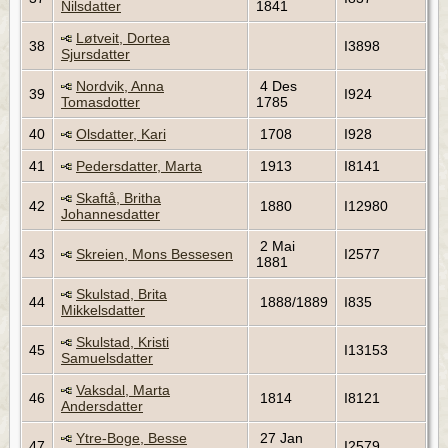
Nilsdatter
1841
Løtveit, Dortea
38
I3898
Sjursdatter
Nordvik, Anna
4 Des
39
I924
Tomasdotter
1785
40
Olsdatter, Kari
1708
I928
41
Pedersdatter, Marta
1913
I8141
Skaftå, Britha
42
1880
I12980
Johannesdatter
2 Mai
43
Skreien, Mons Bessesen
I2577
1881
Skulstad, Brita
44
1888/1889
I835
Mikkelsdatter
Skulstad, Kristi
45
I13153
Samuelsdatter
Vaksdal, Marta
46
1814
I8121
Andersdatter
Ytre-Boge, Besse
27 Jan
47
I2579