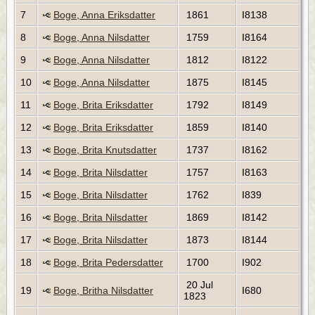
7
Boge, Anna Eriksdatter
1861
I8138
8
Boge, Anna Nilsdatter
1759
I8164
9
Boge, Anna Nilsdatter
1812
I8122
10
Boge, Anna Nilsdatter
1875
I8145
11
Boge, Brita Eriksdatter
1792
I8149
12
Boge, Brita Eriksdatter
1859
I8140
13
Boge, Brita Knutsdatter
1737
I8162
14
Boge, Brita Nilsdatter
1757
I8163
15
Boge, Brita Nilsdatter
1762
I839
16
Boge, Brita Nilsdatter
1869
I8142
17
Boge, Brita Nilsdatter
1873
I8144
18
Boge, Brita Pedersdatter
1700
I902
20 Jul
19
Boge, Britha Nilsdatter
I680
1823