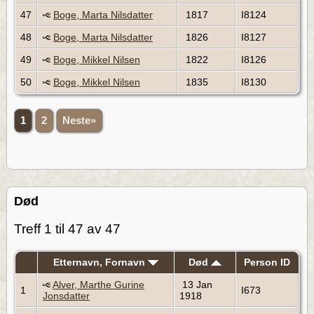
47
Boge, Marta Nilsdatter
1817
I8124
48
Boge, Marta Nilsdatter
1826
I8127
49
Boge, Mikkel Nilsen
1822
I8126
50
Boge, Mikkel Nilsen
1835
I8130
1
2
Neste»
Død
Treff 1 til 47 av 47
Etternavn, Fornavn
Død
Person ID
Alver, Marthe Gurine
13 Jan
1
I673
Jonsdatter
1918