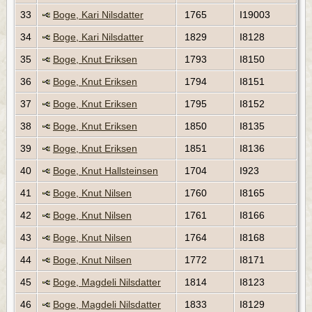
33
Boge, Kari Nilsdatter
1765
I19003
34
Boge, Kari Nilsdatter
1829
I8128
35
Boge, Knut Eriksen
1793
I8150
36
Boge, Knut Eriksen
1794
I8151
37
Boge, Knut Eriksen
1795
I8152
38
Boge, Knut Eriksen
1850
I8135
39
Boge, Knut Eriksen
1851
I8136
40
Boge, Knut Hallsteinsen
1704
I923
41
Boge, Knut Nilsen
1760
I8165
42
Boge, Knut Nilsen
1761
I8166
43
Boge, Knut Nilsen
1764
I8168
44
Boge, Knut Nilsen
1772
I8171
45
Boge, Magdeli Nilsdatter
1814
I8123
46
Boge, Magdeli Nilsdatter
1833
I8129