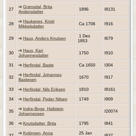
Grønsdal, Brita
27
1896
I8131
Andersdatter
Haukanes, Kristi
28
Ca 1706
I916
Mikkelsdatter
1 Des
29
Haus, Anders Knutsen
I679
1853
Haus, Kari
30
1750
I910
Johannesdatter
31
Herfindal, Baste
Ca 1650
I304
Herfindal, Johannes
32
1670
I917
Bastesen
33
Herfindal, Nils Eriksen
1810
I8161
34
Herfindal, Peder Nilsen
1749
I909
Indre-Boge, Hallstein
35
I20074
Johannessen
36
Knutsdatter, Brita
1795
I841
Kvitingen, Anna
25 Jan
37
I837