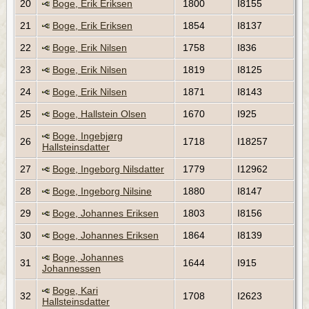
20
Boge, Erik Eriksen
1800
I8155
21
Boge, Erik Eriksen
1854
I8137
22
Boge, Erik Nilsen
1758
I836
23
Boge, Erik Nilsen
1819
I8125
24
Boge, Erik Nilsen
1871
I8143
25
Boge, Hallstein Olsen
1670
I925
Boge, Ingebjørg
26
1718
I18257
Hallsteinsdatter
27
Boge, Ingeborg Nilsdatter
1779
I12962
28
Boge, Ingeborg Nilsine
1880
I8147
29
Boge, Johannes Eriksen
1803
I8156
30
Boge, Johannes Eriksen
1864
I8139
Boge, Johannes
31
1644
I915
Johannessen
Boge, Kari
32
1708
I2623
Hallsteinsdatter