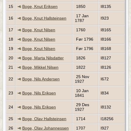
15
Boge, Knut Eriksen
1850
I8135
17 Jan
16
Boge, Knut Hallsteinsen
I923
1787
17
Boge, Knut Nilsen
1760
I8165
18
Boge, Knut Nilsen
Før 1796
I8166
19
Boge, Knut Nilsen
Før 1796
I8168
20
Boge, Marta Nilsdatter
1826
I8127
21
Boge, Mikkel Nilsen
1822
I8126
25 Nov
22
Boge, Nils Andersen
I672
1927
10 Jan
23
Boge, Nils Eriksen
I834
1841
29 Des
24
Boge, Nils Eriksen
I8132
1927
25
Boge, Olav Hallsteinsen
1714
I18256
26
Boge, Olav Johannessen
1707
I927