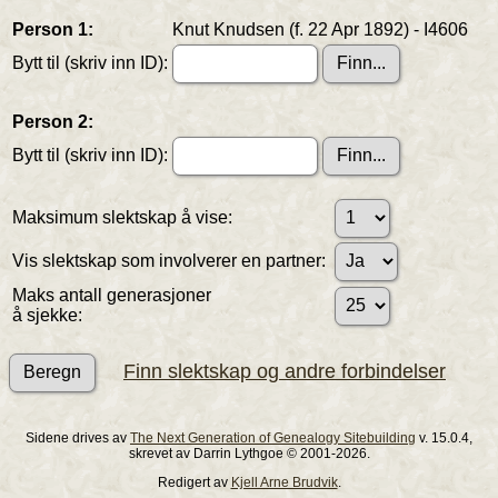
Person 1:
Knut Knudsen (f. 22 Apr 1892) - I4606
Bytt til (skriv inn ID):
Person 2:
Bytt til (skriv inn ID):
Maksimum slektskap å vise:
Vis slektskap som involverer en partner:
Maks antall generasjoner
å sjekke:
Finn slektskap og andre forbindelser
Sidene drives av
The Next Generation of Genealogy Sitebuilding
v. 15.0.4,
skrevet av Darrin Lythgoe © 2001-2026.
Redigert av
Kjell Arne Brudvik
.